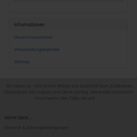
Informationen
Unsere Fotoarbeiten
Veranstaltungskalender
Sitemap
Wir haben ca. 1300 Sorten Whisky und zusätzlich Rum, Edelbrände,
Obstbrände, Gin, Cognac und Liköre vorrätig. Sowie edle schottische
Fruchtweine, Met, Cider, Ale und ....
MEHR ÜBER...
Versand- & Zahlungsbedingungen