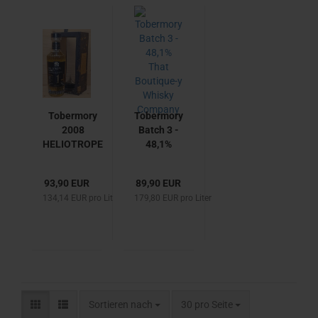
Tobermory
Tobermory
2008
Batch 3 -
HELIOTROPE
48,1%
FANCY 14
That
Jahre
Boutique-
93,90 EUR
89,90 EUR
Hogshead
y Whisky
134,14 EUR pro Liter
179,80 EUR pro Liter
mit 46,0%
Company
von Wemyss
Malts -
single Malt
scotch
Whisky
Sortieren nach
pro Seite
Sortieren nach
30 pro Seite