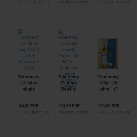
199,86 EUR pro Liter
159,00 EUR pro Liter
137,80 EUR pro Liter
Butt mit
scotch
y Whisky
53,8%
Whisky
Company
Finest
von Atom
Whisky
Supplies
Berlin
Limited -
Batch 9 -
Tobermory
single
Distillery
Malt
scotch
Whisky
Tobermory
Tobermory
Tobermory
12 Jahre
16 Jahre
1994 - 20
single
Heavily
Jahre - 17
Malt
Peated
Monate
scotch
mit 54,9%
spanish
44,90 EUR
199,90 EUR
199,90 EUR
Whisky mit
- Darkness
Brandy
64,14 EUR pro Liter
399,80 EUR pro Liter
285,57 EUR pro Liter
46,3%
Limited
Barrel
Edition
Finish
(Ledaig)