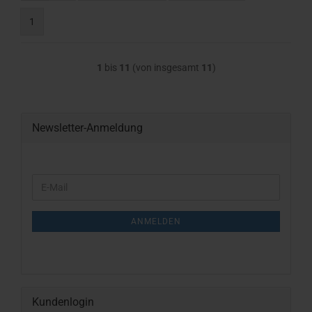
1
1
bis
11
(von insgesamt
11
)
Newsletter-Anmeldung
WEITER
E-
ZUR
Mail
NEWSLETTER-
ANMELDUNG
ANMELDEN
Kundenlogin