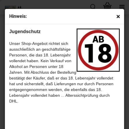
Hinweis:
Tobermory
Jugendschutz
Unser Shop-Angebot richtet sich
ausschließlich an geschäftsfähige
Sortieren nach
pro Seite
Sortieren nach
30 pro Seite
Personen, die das 18. Lebensjahr
vollendet haben. Kein Verkauf von
1
Alkohol an Personen unter 18
Jahren. Mit Abschluss der Bestellung
bestätigt der Käufer, daß er das 18. Lebensjahr vollendet
hat und sicherstellt, daß Lieferungen nur durch Personen
entgegengenommen werden, die ebenfalls das 18.
Lebensjahr vollendet haben ... Alterssichtprüfung durch
DHL.
Ledaig 12
Ledaig 18
Ledaig
Jahre
Jahre -
Batch 2 -