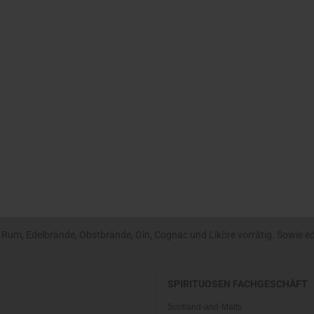
um, Edelbrände, Obstbrände, Gin, Cognac und Liköre vorrätig. Sowie edle
SPIRITUOSEN FACHGESCHÄFT
Scotland-and-Malts