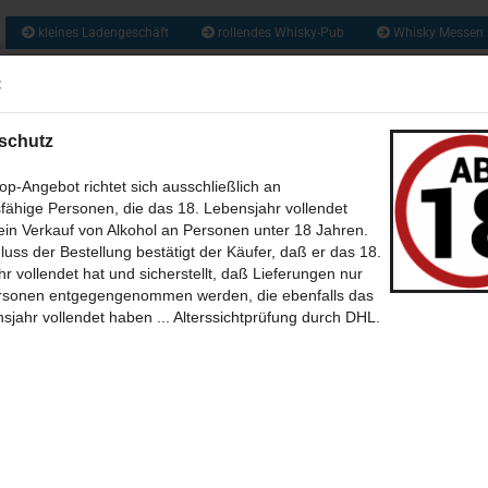
kleines Ladengeschäft
rollendes Whisky-Pub
Whisky Messen
ca. 1300 So
:
Suche...
und zusätzlich 
Obstbrände, Gin
und vie
schutz
US ALLER WELT (209)
RUM & RHUM (133)
GIN UND GENEVER / JENEVER 
p-Angebot richtet sich ausschließlich an
fähige Personen, die das 18. Lebensjahr vollendet
WEIN - MET - CIDER - BIER (46)
BABY WHISKY - NEW SPIRIT (6)
CALVA
in Verkauf von Alkohol an Personen unter 18 Jahren.
»
»
tseite
Whisky aus Schottland
luss der Bestellung bestätigt der Käufer, daß er das 18.
»
»
(35)
sky aus Schottland A bis Z (Alphabetische Sortierung)
SÜSSES + SALZIGES MIT UND OHNE (39)
BÜCHER (7)
T
THEMEN 
r vollendet hat und sicherstellt, daß Lieferungen nur
»
ermory
rsonen entgegengenommen werden, die ebenfalls das
-BILDER (12)
ermory 12 Jahre 50ml Miniatur - single Malt scotch Whisky
POSTKARTEN (39)
SONSTIGES (30)
ONLINE WHISKY-P
sjahr vollendet haben ... Alterssichtprüfung durch DHL.
11
Artikel in dieser Kategorie
 Erster
« zurück
weiter »
Letzter »