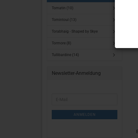
Tomatin (10)
Tomintoul (13)
Torabhaig - Shaped by Skye
Tormore (8)
Tullibardine (14)
Newsletter-Anmeldung
WEITER
E-
ZUR
Mail
NEWSLETTER-
ANMELDUNG
ANMELDEN