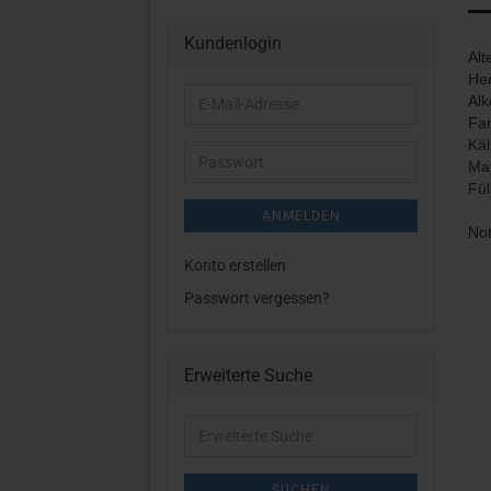
Kundenlogin
Alt
Her
Alk
E-
Far
Mail-
Käl
Adresse
Passwort
Mat
Fü
ANMELDEN
Not
Konto erstellen
Passwort vergessen?
Erweiterte Suche
Erweiterte
Suche
SUCHEN