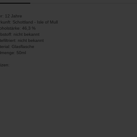
er: 12 Jahre
kunft: Schottland - Isle of Mull
oholstärke: 46,3 %
bstoff: nicht bekannt
tefiltriert: nicht bekannt
erial: Glasflasche
llmenge: 50ml
izen: