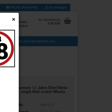
ONLINE Whisky-Pub
Kundenlogin
rten Whisky
Ihr Warenkorb
Rum, Edelbrände,
0,00 EUR
, Cognac, Liköre
les mehr
(103)
OBST- UND EDELBRÄNDE (42)
DOS (3)
COGNAC, GRAPPA UND BRANDY (13)
TASTING (8)
GESCHENKSETS (11)
UB (280)
SAMMLUNG (43)
Tober­mo­ry 12 Jahre 50ml Mi­nia­
tur - sin­gle Malt scotch Whis­ky
Art.Nr.:
Mini-073
Lieferzeit: