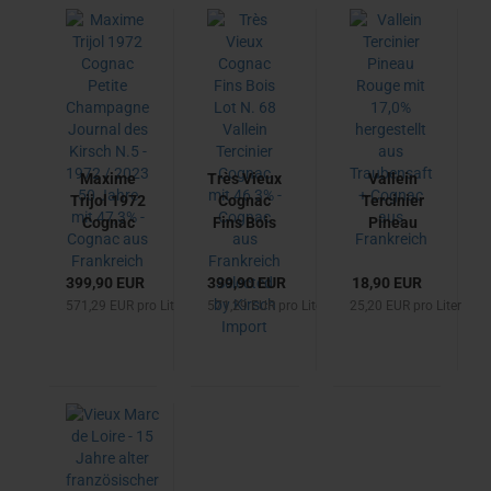
e Giovanni
Folonari
Maxime
Très Vieux
Vallein
Trijol 1972
Cognac
Tercinier
Cognac
Fins Bois
Pineau
Petite
Lot N. 68
Rouge mit
Champagne
Vallein
17,0%
399,90 EUR
399,90 EUR
18,90 EUR
Journal des
Tercinier
hergestellt
571,29 EUR pro Liter
571,29 EUR pro Liter
25,20 EUR pro Liter
Kirsch N.5 -
Cognac
aus
1972 / 2023
mit 46,3%
Traubensaft
50 Jahre
- Cognac
+ Cognac
mit 47,3% -
aus
aus
Cognac aus
Frankreich
Frankreich
Frankreich
Selected
by Kirsch
Import