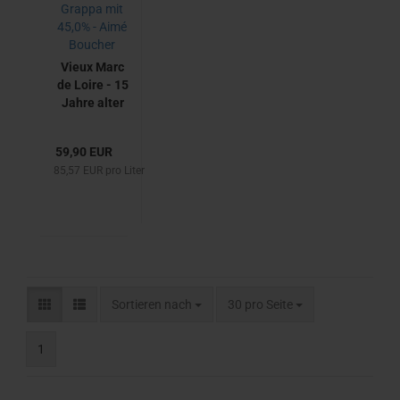
Vieux Marc
de Loire - 15
Jahre alter
französischer
Grappa mit
59,90 EUR
45,0% - Aimé
85,57 EUR pro Liter
Boucher
Sortieren nach
pro Seite
Sortieren nach
30 pro Seite
1