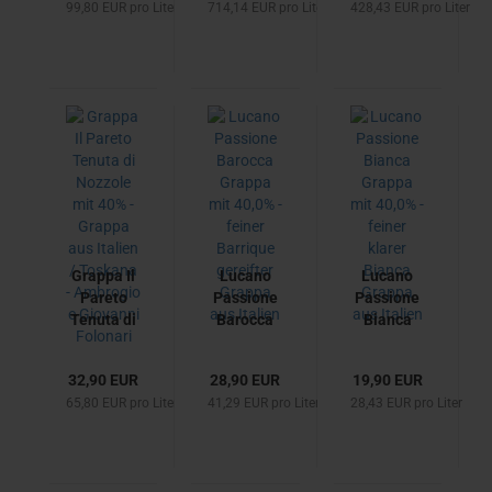
99,80 EUR pro Liter
714,14 EUR pro Liter
428,43 EUR pro Liter
44% - Cognac
Journal des
Jahre mit
aus Frankreich
Kirsch N.3 -
48,0% -
1958 / 2023
Armagnac
65 Jahre
aus
mit 51,6% -
Frankreich
Cognac aus
Frankreich
Grappa Il
Lucano
Lucano
Pareto
Passione
Passione
Tenuta di
Barocca
Bianca
Nozzole
Grappa
Grappa
mit 40% -
mit 40,0%
mit 40,0%
32,90 EUR
28,90 EUR
19,90 EUR
Grappa
- feiner
- feiner
65,80 EUR pro Liter
41,29 EUR pro Liter
28,43 EUR pro Liter
aus Italien
Barrique
klarer
/ Toskana
gereifter
Bianca
-
Grappa
Grappa
Ambrogio
aus Italien
aus Italien