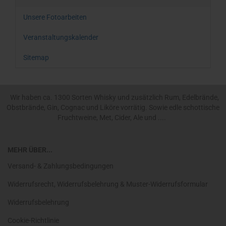
Unsere Fotoarbeiten
Veranstaltungskalender
Sitemap
Wir haben ca. 1300 Sorten Whisky und zusätzlich Rum, Edelbrände,
Obstbrände, Gin, Cognac und Liköre vorrätig. Sowie edle schottische
Fruchtweine, Met, Cider, Ale und ....
MEHR ÜBER...
Versand- & Zahlungsbedingungen
Widerrufsrecht, Widerrufsbelehrung & Muster-Widerrufsformular
Widerrufsbelehrung
Cookie-Richtlinie