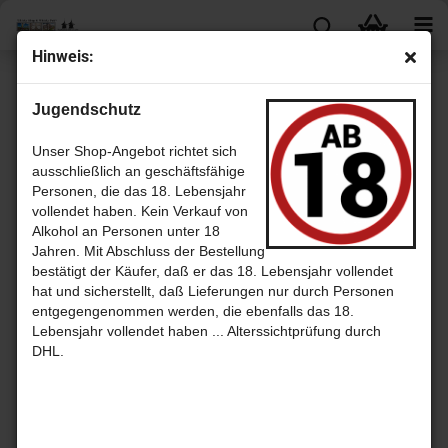
Hinweis:
Cognac, Grappa und Brandy
Jugendschutz
Unser Shop-Angebot richtet sich
ausschließlich an geschäftsfähige
Sortieren nach
pro Seite
Sortieren nach
30 pro Seite
Personen, die das 18. Lebensjahr
vollendet haben. Kein Verkauf von
1
Alkohol an Personen unter 18
Jahren. Mit Abschluss der Bestellung
bestätigt der Käufer, daß er das 18. Lebensjahr vollendet
hat und sicherstellt, daß Lieferungen nur durch Personen
entgegengenommen werden, die ebenfalls das 18.
Lebensjahr vollendet haben ... Alterssichtprüfung durch
DHL.
Armagnac
Camus VS
Carlos
Ténarèze –
Very
Imperial