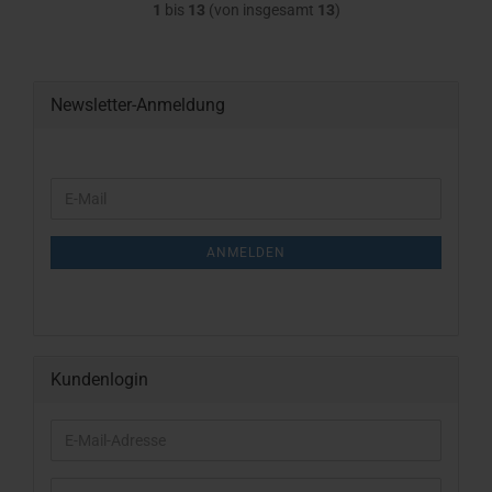
1
bis
13
(von insgesamt
13
)
Newsletter-Anmeldung
WEITER
E-
ZUR
Mail
NEWSLETTER-
ANMELDUNG
ANMELDEN
Kundenlogin
E-
Mail-
Adresse