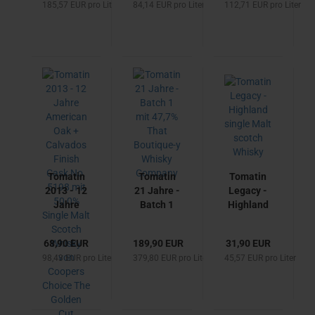
185,57 EUR pro Liter
84,14 EUR pro Liter
112,71 EUR pro Liter
46% -
mit 56,5% -
Single
Highland
A.D.Rattray
Malt
single
scotch
Malt
Whisky
scotch
von ALBA
Whisky
Trail
Tomatin
Tomatin
Tomatin
2013 - 12
21 Jahre -
Legacy -
Jahre
Batch 1
Highland
American
mit 47,7%
single
Oak +
That
Malt
68,90 EUR
189,90 EUR
31,90 EUR
Calvados
Boutique-
scotch
98,43 EUR pro Liter
379,80 EUR pro Liter
45,57 EUR pro Liter
Finish
y Whisky
Whisky
Cask No.
Company
5198 mit
50,0%