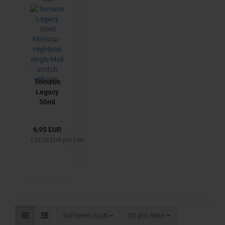
Single
Malt
Scotch
Whisky
von
Coopers
Choice
The
Tomatin
Golden
Legacy
Cut
50ml
Miniatur -
Highland
6,95 EUR
single
139,00 EUR pro Liter
Malt
scotch
Whisky
Sortieren nach
pro Seite
Sortieren nach
30 pro Seite