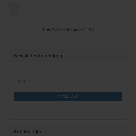
1
1
bis
10
(von insgesamt
10
)
Newsletter-Anmeldung
WEITER
E-
ZUR
Mail
NEWSLETTER-
ANMELDUNG
ANMELDEN
Kundenlogin