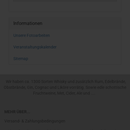
Informationen
Unsere Fotoarbeiten
Veranstaltungskalender
Sitemap
Wir haben ca. 1300 Sorten Whisky und zusätzlich Rum, Edelbrände,
Obstbrände, Gin, Cognac und Liköre vorrätig. Sowie edle schottische
Fruchtweine, Met, Cider, Ale und ....
MEHR ÜBER...
Versand- & Zahlungsbedingungen