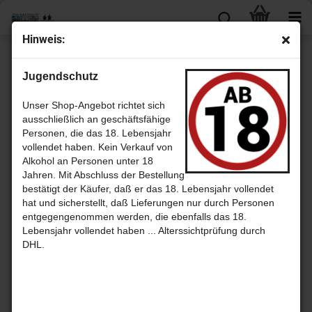
Hinweis:
Tomatin
Jugendschutz
Unser Shop-Angebot richtet sich
ausschließlich an geschäftsfähige
Sortieren nach
pro Seite
Sortieren nach
30 pro Seite
Personen, die das 18. Lebensjahr
vollendet haben. Kein Verkauf von
1
Alkohol an Personen unter 18
Jahren. Mit Abschluss der Bestellung
bestätigt der Käufer, daß er das 18. Lebensjahr vollendet
hat und sicherstellt, daß Lieferungen nur durch Personen
entgegengenommen werden, die ebenfalls das 18.
Lebensjahr vollendet haben ... Alterssichtprüfung durch
DHL.
Tomatin
Tomatin
Tomatin
11 Jahre
12 Jahre -
14 Jahre