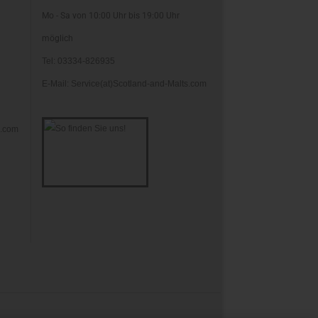
Mo - Sa von 10:00 Uhr bis 19:00 Uhr
möglich
Tel: 03334-826935
E-Mail: Service(at)Scotland-and-Malts.com
s.com