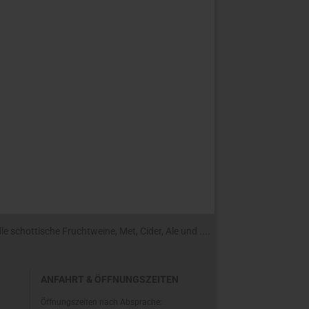
 schottische Fruchtweine, Met, Cider, Ale und ....
ANFAHRT & ÖFFNUNGSZEITEN
Öffnungszeiten nach Absprache: