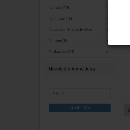
Tomatin (10)
Tomintoul (13)
Torabhaig - Shaped by Skye
Tormore (8)
Tullibardine (14)
Newsletter-Anmeldung
WEITER
E-
ZUR
Mail
NEWSLETTER-
ANMELDUNG
ANMELDEN