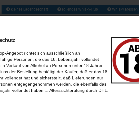
kleines Ladengeschäft
rollendes Whisky-Pub
Whisky Messen
ca. 1300 So
:
Suche...
und zusätzlich 
Obstbrände, Gin
und vie
schutz
US ALLER WELT (209)
RUM & RHUM (133)
GIN UND GENEVER / JENEVER 
p-Angebot richtet sich ausschließlich an
fähige Personen, die das 18. Lebensjahr vollendet
WEIN - MET - CIDER - BIER (46)
BABY WHISKY - NEW SPIRIT (6)
CALVA
in Verkauf von Alkohol an Personen unter 18 Jahren.
»
»
tseite
Whisky aus Schottland
Whisky aus Schottland A bis Z (Alphabetis
luss der Bestellung bestätigt der Käufer, daß er das 18.
(35)
SÜSSES + SALZIGES MIT UND OHNE (39)
BÜCHER (7)
THEMEN 
r vollendet hat und sicherstellt, daß Lieferungen nur
rsonen entgegengenommen werden, die ebenfalls das
mnavulin
-BILDER (12)
POSTKARTEN (39)
SONSTIGES (30)
ONLINE WHISKY-P
sjahr vollendet haben ... Alterssichtprüfung durch DHL.
Sortieren nach
pro Seite
Sortieren nach
30 pro Seite