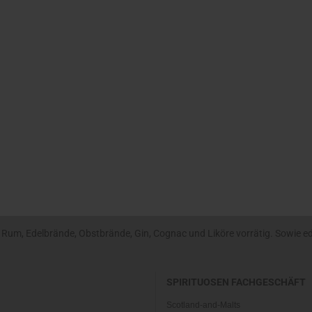
um, Edelbrände, Obstbrände, Gin, Cognac und Liköre vorrätig. Sowie edle
SPIRITUOSEN FACHGESCHÄFT
Scotland-and-Malts