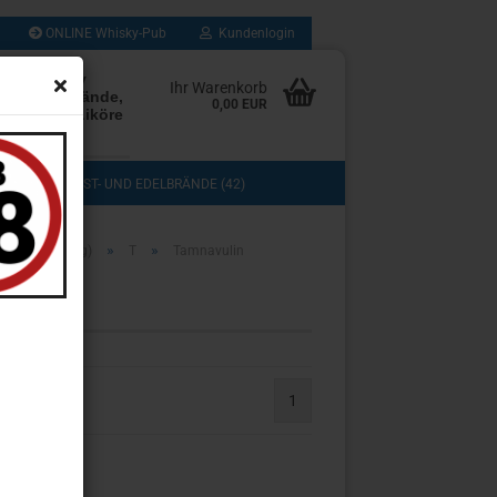
ONLINE Whisky-Pub
Kundenlogin
rten Whisky
Ihr Warenkorb
Rum, Edelbrände,
0,00 EUR
, Cognac, Liköre
les mehr
(103)
OBST- UND EDELBRÄNDE (42)
DOS (3)
COGNAC, GRAPPA UND BRANDY (13)
»
»
che Sortierung)
T
Tamnavulin
TASTING (8)
GESCHENKSETS (11)
UB (280)
SAMMLUNG (43)
1