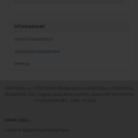
Informationen
Unsere Fotoarbeiten
Veranstaltungskalender
Sitemap
Wir haben ca. 1300 Sorten Whisky und zusätzlich Rum, Edelbrände,
Obstbrände, Gin, Cognac und Liköre vorrätig. Sowie edle schottische
Fruchtweine, Met, Cider, Ale und ....
MEHR ÜBER...
Versand- & Zahlungsbedingungen