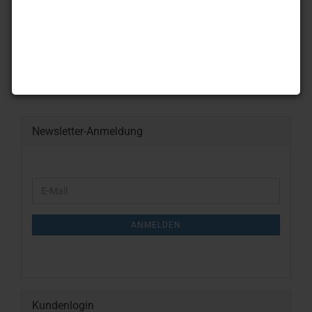
Pins
Verschiedenes
Newsletter-Anmeldung
WEITER
E-
ZUR
Mail
NEWSLETTER-
ANMELDUNG
ANMELDEN
Kundenlogin