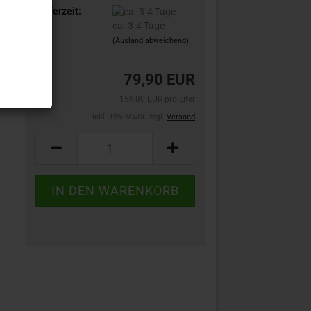
Lieferzeit:
ca. 3-4 Tage
(Ausland abweichend)
79,90 EUR
159,80 EUR pro Liter
inkl. 19% MwSt. zzgl.
Versand