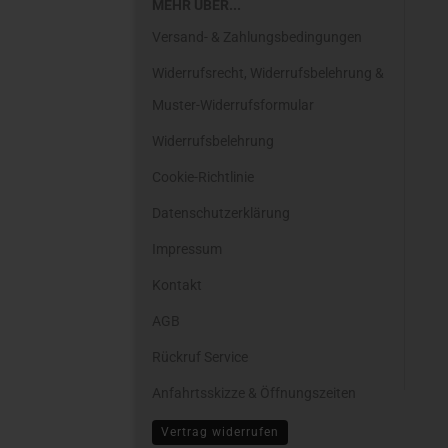
MEHR ÜBER...
Versand- & Zahlungsbedingungen
Widerrufsrecht, Widerrufsbelehrung &
Muster-Widerrufsformular
Widerrufsbelehrung
Cookie-Richtlinie
Datenschutzerklärung
Impressum
Kontakt
AGB
Rückruf Service
Anfahrtsskizze & Öffnungszeiten
Cookie Einstellungen
Vertrag widerrufen