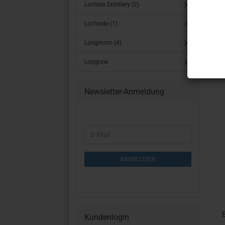
Lochlea Distillery (2)
Lochside (1)
Longmorn (4)
Longrow
Newsletter-Anmeldung
WEITER
E-
ZUR
Mail
NEWSLETTER-
ANMELDUNG
ANMELDEN
Kundenlogin