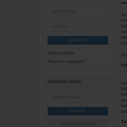
E-
Art
Mail-
Far
Adresse
Käl
Passwort
Fla
Alk
ANMELDEN
Fü
Konto erstellen
Ori
Passwort vergessen?
Lo
Erweiterte Suche
One
ind
Erweiterte
How
Suche
pro
her
SUCHEN
Com
Ta
ERWEITERTE SUCHE