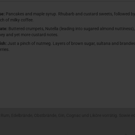
se:
Pancakes and maple syrup. Rhubarb and custard sweets, followed by
ch of milky coffee.
ate:
Buttered crumpets, Nutella (leading into sugared almond nuttiness),
ey and yet more custard notes.
ish:
Just a pinch of nutmeg. Layers of brown sugar, sultana and brandie
rries.
um, Edelbrände, Obstbrände, Gin, Cognac und Liköre vorrätig. Sowie edle