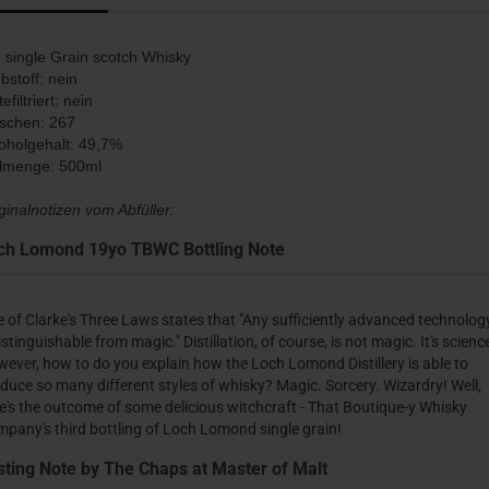
: single Grain scotch Whisky
bstoff: nein
tefiltriert: nein
schen: 267
oholgehalt: 49,7%
llmenge: 500ml
ginalnotizen vom Abfüller:
ch Lomond 19yo TBWC Bottling Note
 of Clarke's Three Laws states that "Any sufficiently advanced technology
istinguishable from magic." Distillation, of course, is not magic. It's scienc
ever, how to do you explain how the Loch Lomond Distillery is able to
duce so many different styles of whisky? Magic. Sorcery. Wizardry! Well,
e's the outcome of some delicious witchcraft - That Boutique-y Whisky
pany's third bottling of Loch Lomond single grain!
sting Note by The Chaps at Master of Malt