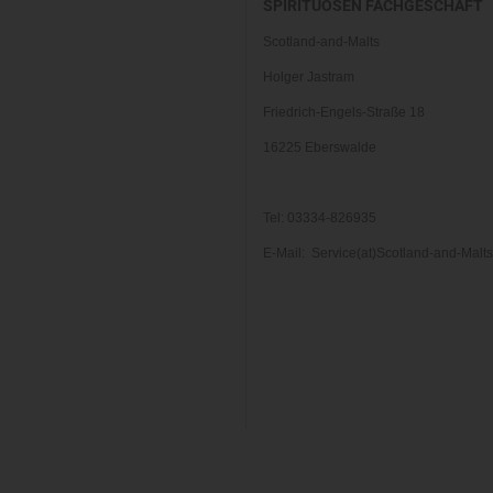
SPIRITUOSEN FACHGESCHÄFT
Scotland-and-Malts
Holger Jastram
Friedrich-Engels-Straße 18
16225 Eberswalde
Tel: 03334-826935
E-Mail: Service(at)Scotland-and-Malt