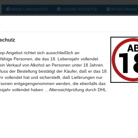
kleines Ladengeschäft
rollendes Whisky-Pub
Whisky Messen
ca. 1300 So
:
Suche...
und zusätzlich 
Obstbrände, Gin
und vie
schutz
US ALLER WELT (209)
RUM & RHUM (133)
GIN UND GENEVER / JENEVER 
p-Angebot richtet sich ausschließlich an
fähige Personen, die das 18. Lebensjahr vollendet
WEIN - MET - CIDER - BIER (46)
BABY WHISKY - NEW SPIRIT (6)
CALVA
in Verkauf von Alkohol an Personen unter 18 Jahren.
»
»
tseite
Whisky aus Schottland
luss der Bestellung bestätigt der Käufer, daß er das 18.
»
»
(35)
sky aus Schottland A bis Z (Alphabetische Sortierung)
SÜSSES + SALZIGES MIT UND OHNE (39)
BÜCHER (7)
L
THEMEN 
r vollendet hat und sicherstellt, daß Lieferungen nur
»
h Lomond
rsonen entgegengenommen werden, die ebenfalls das
-BILDER (12)
h Lomond 19 Jahre Batch 3 - 49,7% That Boutique-y Whisky Company
POSTKARTEN (39)
SONSTIGES (30)
ONLINE WHISKY-P
sjahr vollendet haben ... Alterssichtprüfung durch DHL.
14
Artikel in dieser Kategorie
 Erster
« zurück
weiter »
Letzter »