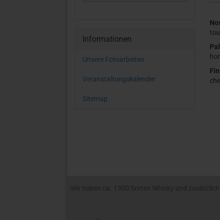
No
tou
Informationen
Pal
hon
Unsere Fotoarbeiten
Fin
Veranstaltungskalender
che
Sitemap
Wir haben ca. 1300 Sorten Whisky und zusätzlich R