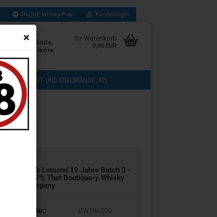
ONLINE Whisky-Pub
Kundenlogin
rten Whisky
Ihr Warenkorb
Rum, Edelbrände,
0,00 EUR
, Cognac, Liköre
les mehr
(103)
OBST- UND EDELBRÄNDE (42)
DOS (3)
COGNAC, GRAPPA UND BRANDY (13)
TASTING (8)
GESCHENKSETS (11)
UB (280)
SAMMLUNG (43)
Loch Lomond 19 Jahre Batch 3 -
49,7% That Boutique-y Whisky
Company
Art.Nr.:
BW19L299