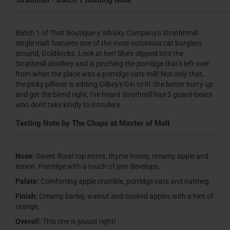
Strathmill - Batch 1 Bottling Note
Batch 1 of That Boutique-y Whisky Company's Strathhmill
single malt features one of the most notorious cat burglars
around, Goldilocks. Look at her! She's slipped into the
Strathmill distillery and is pinching the porridge that's left over
from when the place was a porridge oats mill! Not only that,
the picky pilferer is adding Gilbey's Gin to it! She better hurry up
and get the blend right, I've heard Strathmill has 3 guard-bears
who don't take kindly to intruders.
Tasting Note by The Chaps at Master of Malt
Nose:
Sweet floral top notes, thyme honey, creamy apple and
lemon. Porridge with a touch of jam develops.
Palate:
Comforting apple crumble, porridge oats and nutmeg.
Finish:
Creamy barley, walnut and cooked apples with a hint of
orange.
Overall:
This one is juuust right!