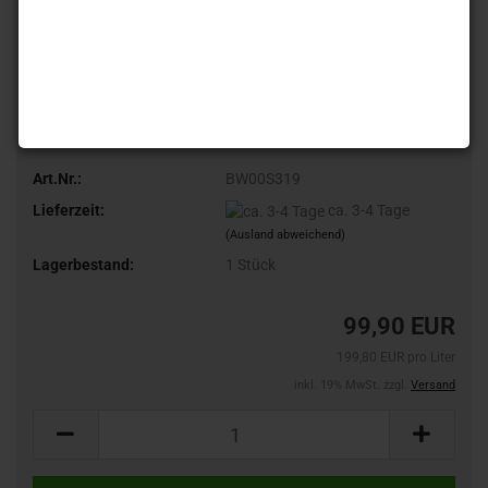
Art.Nr.:
BW00S319
Lieferzeit:
ca. 3-4 Tage
(Ausland abweichend)
Lagerbestand:
1
Stück
99,90 EUR
199,80 EUR pro Liter
inkl. 19% MwSt. zzgl.
Versand