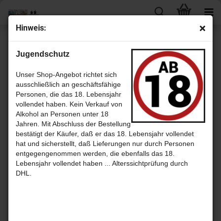
Hin­weis:
« Erster
« zurück
Jugendschutz
12
Artikel in dieser Kategorie
Strath­mill Batch 1 - 48,2% That Boutique-​y Whis­ky Com­pa­ny
Unser Shop-Angebot richtet sich
ausschließlich an geschäftsfähige
Personen, die das 18. Lebensjahr
vollendet haben. Kein Verkauf von
Alkohol an Personen unter 18
Jahren. Mit Abschluss der Bestellung
bestätigt der Käufer, daß er das 18. Lebensjahr vollendet
hat und sicherstellt, daß Lieferungen nur durch Personen
entgegengenommen werden, die ebenfalls das 18.
Lebensjahr vollendet haben ... Alterssichtprüfung durch
DHL.