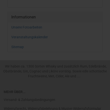
Informationen
Unsere Fotoarbeiten
Veranstaltungskalender
Sitemap
Wir haben ca. 1300 Sorten Whisky und zusätzlich Rum, Edelbrände,
Obstbrände, Gin, Cognac und Liköre vorrätig. Sowie edle schottische
Fruchtweine, Met, Cider, Ale und ....
MEHR ÜBER...
Versand- & Zahlungsbedingungen
Widerrufsrecht, Widerrufsbelehrung & Muster-Widerrufsformular