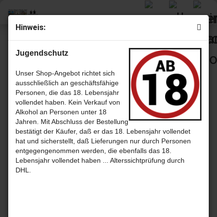
Hinweis:
Speyburn
Jugendschutz
Unser Shop-Angebot richtet sich
ausschließlich an geschäftsfähige
Sortieren nach
pro Seite
Sortieren nach
30 pro Seite
Personen, die das 18. Lebensjahr
vollendet haben. Kein Verkauf von
1
Alkohol an Personen unter 18
Jahren. Mit Abschluss der Bestellung
bestätigt der Käufer, daß er das 18. Lebensjahr vollendet
hat und sicherstellt, daß Lieferungen nur durch Personen
entgegengenommen werden, die ebenfalls das 18.
Lebensjahr vollendet haben ... Alterssichtprüfung durch
DHL.
Speyburn
Speyburn
Speyburn
10 Jahre -
2009 - 9
7 Jahre -