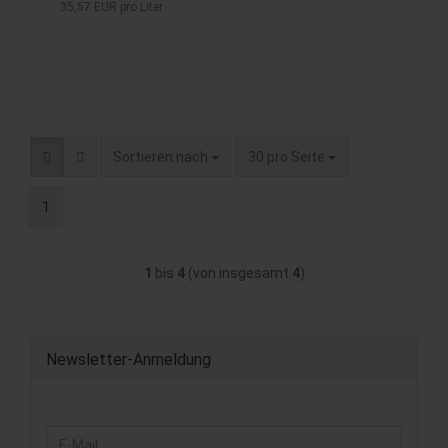
35,57 EUR pro Liter
scotch
Whisky
mit 40,0%
Sortieren nach
pro Seite
Sortieren nach
30 pro Seite
1
1
bis
4
(von insgesamt
4
)
Newsletter-Anmeldung
WEITER
E-