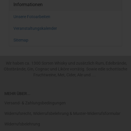
Informationen
Unsere Fotoarbeiten
Veranstaltungskalender
Sitemap
Wir haben ca. 1300 Sorten Whisky und zusätzlich Rum, Edelbrände,
Obstbrände, Gin, Cognac und Liköre vorrätig. Sowie edle schottische
Fruchtweine, Met, Cider, Ale und ....
MEHR ÜBER...
Versand- & Zahlungsbedingungen
Widerrufsrecht, Widerrufsbelehrung & Muster-Widerrufsformular
Widerrufsbelehrung