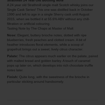
Strathmill 24 Year Old Bottling Note
A 24 year old Strathmill single malt Scotch whisky joins our
Single Cask Series! This one was distilled back in October
1990 and left to age in a single Sherry cask until August
2015, when we bottled it at 55.6% ABV without any chill-
filtration or artificial colouring.
Tasting Note by The Chaps at Master of Malt
Nose:
Elegant, buttery brioche notes, dotted with ripe
blueberries, fresh peaches and clotted cream. A bit of
heather introduces floral elements, while a scoop of
grapefruit brings out a sweet, lively citrus character.
Palate:
The citrus appears much earlier on the palate, paired
with malted bread and golden barley. A touch of caramel
pops up later on, which develops into rich chocolate truffle
notes later.
Finish:
Quite long, with the sweetness of the brioche in
particular sticking around handsomely.