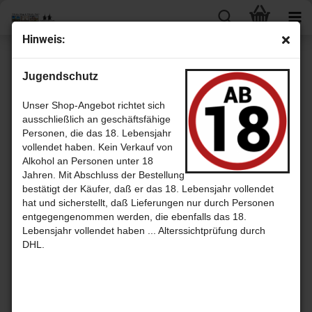
Hin­weis:
« Erster
« zurück
weiter »
Letzter »
Jugendschutz
12
Artikel in dieser Kategorie
Strath­mill 1990 - 24 Jahre Sher­ry Butt 55,6% - Mas­ter of Malt Sin­gle
Unser Shop-Angebot richtet sich
Cask Bott­lings
ausschließlich an geschäftsfähige
Personen, die das 18. Lebensjahr
vollendet haben. Kein Verkauf von
Alkohol an Personen unter 18
Jahren. Mit Abschluss der Bestellung
bestätigt der Käufer, daß er das 18. Lebensjahr vollendet
hat und sicherstellt, daß Lieferungen nur durch Personen
entgegengenommen werden, die ebenfalls das 18.
Lebensjahr vollendet haben ... Alterssichtprüfung durch
DHL.