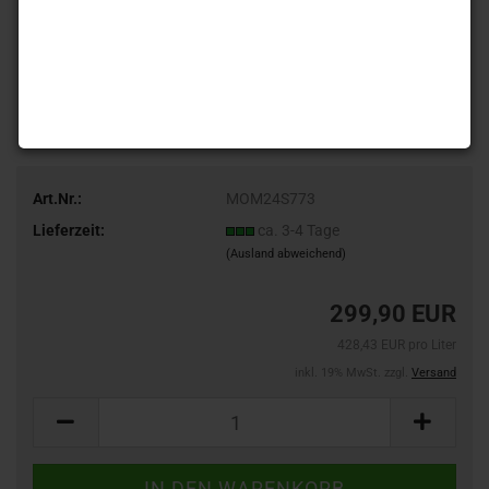
Art.Nr.:
MOM24S773
Lieferzeit:
ca. 3-4 Tage
(Ausland abweichend)
299,90 EUR
428,43 EUR pro Liter
inkl. 19% MwSt. zzgl.
Versand