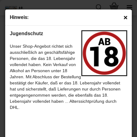
Hin­weis:
« Erster
« zurück
weiter »
Letzter »
Jugendschutz
12
Artikel in dieser Kategorie
Strath­mill 1990 - 22 Jahre Oak Cask No. 4242 - Dun­can Tay­lor New
Unser Shop-Angebot richtet sich
Di­men­si­on
ausschließlich an geschäftsfähige
Personen, die das 18. Lebensjahr
vollendet haben. Kein Verkauf von
Alkohol an Personen unter 18
Jahren. Mit Abschluss der Bestellung
bestätigt der Käufer, daß er das 18. Lebensjahr vollendet
hat und sicherstellt, daß Lieferungen nur durch Personen
entgegengenommen werden, die ebenfalls das 18.
Lebensjahr vollendet haben ... Alterssichtprüfung durch
DHL.