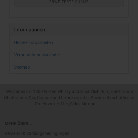
ERWEITERTE SUCHE
Informationen
Unsere Fotoarbeiten
Veranstaltungskalender
Sitemap
Wir haben ca. 1300 Sorten Whisky und zusätzlich Rum, Edelbrände,
Obstbrände, Gin, Cognac und Liköre vorrätig. Sowie edle schottische
Fruchtweine, Met, Cider, Ale und ....
MEHR ÜBER...
Versand- & Zahlungsbedingungen