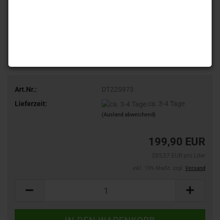
Art.Nr.:
DT22S973
Lieferzeit:
ca. 3-4 Tage
(Ausland abweichend)
199,90 EUR
285,57 EUR pro Liter
inkl. 19% MwSt. zzgl.
Versand