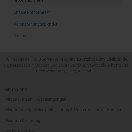
Informationen
Unsere Fotoarbeiten
Veranstaltungskalender
Sitemap
Wir haben ca. 1300 Sorten Whisky und zusätzlich Rum, Edelbrände,
Obstbrände, Gin, Cognac und Liköre vorrätig. Sowie edle schottische
Fruchtweine, Met, Cider, Ale und ....
MEHR ÜBER...
Versand- & Zahlungsbedingungen
Widerrufsrecht, Widerrufsbelehrung & Muster-Widerrufsformular
Widerrufsbelehrung
Cookie-Richtlinie