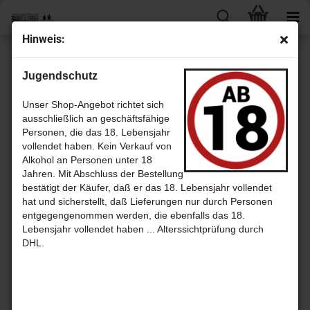
Hin­weis:
« Erster
« zurück
weiter »
Letzter »
Jugendschutz
24
Artikel in dieser Kategorie
Kilcho­man Ge­ne­sis - Har­vest Stage 3 - 70% Bour­bon Casks, 25%
Unser Shop-Angebot richtet sich
STR Casks und 5% Sher­ry Casks mit 49,4% aus der Kilcho­man Di­stil­
ausschließlich an geschäftsfähige
le­ry
Personen, die das 18. Lebensjahr
vollendet haben. Kein Verkauf von
Alkohol an Personen unter 18
Jahren. Mit Abschluss der Bestellung
bestätigt der Käufer, daß er das 18. Lebensjahr vollendet
hat und sicherstellt, daß Lieferungen nur durch Personen
entgegengenommen werden, die ebenfalls das 18.
Lebensjahr vollendet haben ... Alterssichtprüfung durch
DHL.