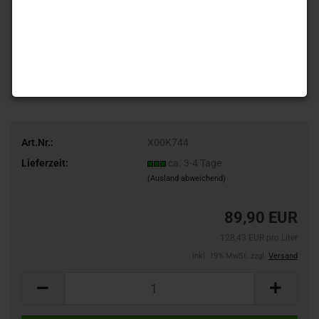
Art.Nr.:
X00K744
Lieferzeit:
ca. 3-4 Tage
(Ausland abweichend)
89,90 EUR
128,43 EUR pro Liter
inkl. 19% MwSt. zzgl.
Versand