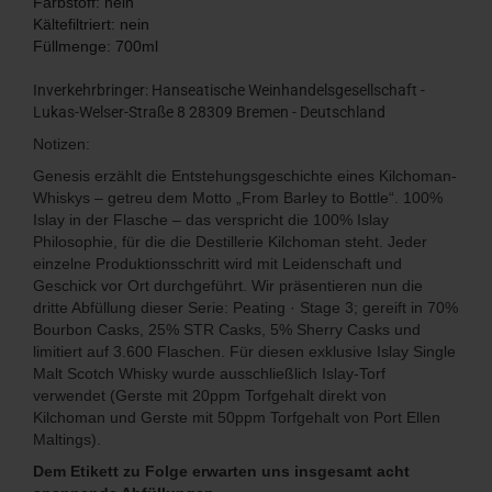
Farbstoff: nein
Kältefiltriert: nein
Füllmenge: 700ml
Inverkehrbringer: Hanseatische Weinhandelsgesellschaft -
Lukas-Welser-Straße 8 28309 Bremen - Deutschland
Notizen:
Genesis erzählt die Entstehungsgeschichte eines Kilchoman-
Whiskys – getreu dem Motto „From Barley to Bottle“. 100%
Islay in der Flasche – das verspricht die 100% Islay
Philosophie, für die die Destillerie Kilchoman steht. Jeder
einzelne Produktionsschritt wird mit Leidenschaft und
Geschick vor Ort durchgeführt. Wir präsentieren nun die
dritte Abfüllung dieser Serie: Peating · Stage 3; gereift in 70%
Bourbon Casks, 25% STR Casks, 5% Sherry Casks und
limitiert auf 3.600 Flaschen. Für diesen exklusive Islay Single
Malt Scotch Whisky wurde ausschließlich Islay-Torf
verwendet (Gerste mit 20ppm Torfgehalt direkt von
Kilchoman und Gerste mit 50ppm Torfgehalt von Port Ellen
Maltings).
Dem Etikett zu Folge erwarten uns insgesamt acht