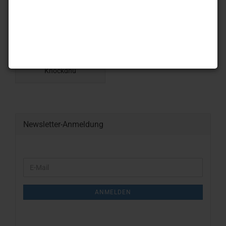
Knockdhu
Newsletter-Anmeldung
WEITER
E-
ZUR
Mail
NEWSLETTER-
ANMELDUNG
ANMELDEN