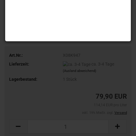
Art.Nr.:
X08K947
Lieferzeit:
ca. 3-4 Tage
(Ausland abweichend)
Lagerbestand:
1
Stück
79,90 EUR
114,14 EUR pro Liter
inkl. 19% MwSt. zzgl.
Versand