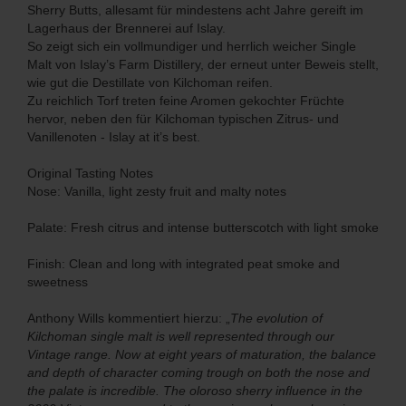
Sherry Butts, allesamt für mindestens acht Jahre gereift im
Lagerhaus der Brennerei auf Islay.
So zeigt sich ein vollmundiger und herrlich weicher Single
Malt von Islay’s Farm Distillery, der erneut unter Beweis stellt,
wie gut die Destillate von Kilchoman reifen.
Zu reichlich Torf treten feine Aromen gekochter Früchte
hervor, neben den für Kilchoman typischen Zitrus- und
Vanillenoten - Islay at it’s best.
Original Tasting Notes
Nose: Vanilla, light zesty fruit and malty notes
Palate: Fresh citrus and intense butterscotch with light smoke
Finish: Clean and long with integrated peat smoke and
sweetness
Anthony Wills kommentiert hierzu: „
The evolution of
Kilchoman single malt is well represented through our
Vintage range. Now at eight years of maturation, the balance
and depth of character coming trough on both the nose and
the palate is incredible. The oloroso sherry influence in the