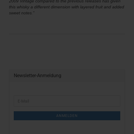
2009 Vintage compared to the previous releases has given
this whisky a different dimension with layered fruit and added
sweet notes.”
Newsletter-Anmeldung
WEITER
E-
ZUR
Mail
NEWSLETTER-
ANMELDUNG
ANMELDEN