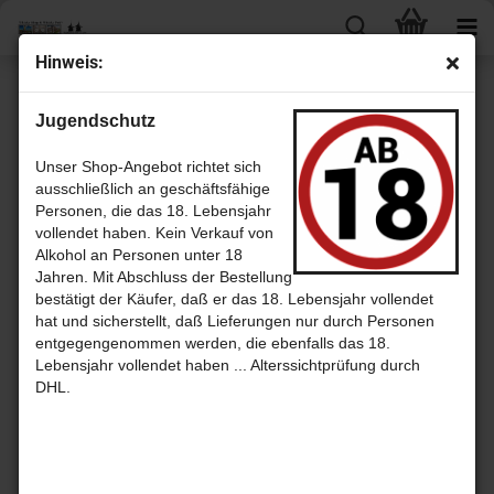
Hin­weis:
« Erster
« zurück
weiter »
Letzter »
Jugendschutz
24
Artikel in dieser Kategorie
Kilcho­man 2009 Vin­ta­ge Re­lease - 8 Jahre Bour­bon Bar­rels und Olo­
Unser Shop-Angebot richtet sich
ro­so Sher­ry Butts - Kilcho­man Di­stil­le­ry
ausschließlich an geschäftsfähige
Personen, die das 18. Lebensjahr
vollendet haben. Kein Verkauf von
Alkohol an Personen unter 18
Jahren. Mit Abschluss der Bestellung
bestätigt der Käufer, daß er das 18. Lebensjahr vollendet
hat und sicherstellt, daß Lieferungen nur durch Personen
entgegengenommen werden, die ebenfalls das 18.
Lebensjahr vollendet haben ... Alterssichtprüfung durch
DHL.