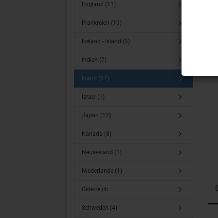
England (11)
Frankreich (19)
Iceland - Island (3)
Indien (7)
Irland (67)
Israel (1)
Japan (12)
Kanada (8)
Neuseeland (1)
Niederlande (1)
Österreich
Schweden (4)