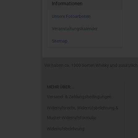
Informationen
Unsere Fotoarbeiten
Veranstaltungskalender
Sitemap
Wir haben ca. 1300 Sorten Whisky und zusätzlich R
MEHR ÜBER...
Versand- & Zahlungsbedingungen
Widerrufsrecht, Widerrufsbelehrung &
Muster-Widerrufsformular
Widerrufsbelehrung