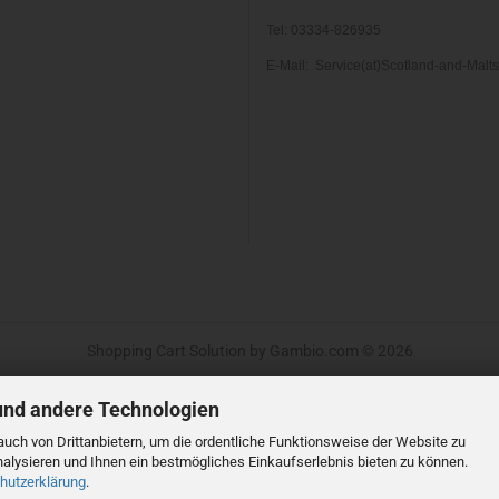
Tel: 03334-826935
E-Mail: Service(at)Scotland-and-Malt
Shopping Cart Solution
by Gambio.com © 2026
und andere Technologien
uch von Drittanbietern, um die ordentliche Funktionsweise der Website zu
alysieren und Ihnen ein bestmögliches Einkaufserlebnis bieten zu können.
hutzerklärung
.