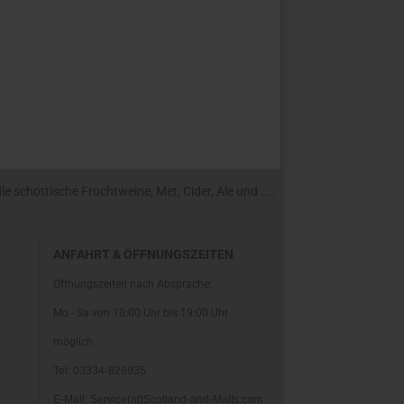
 schottische Fruchtweine, Met, Cider, Ale und ....
ANFAHRT & ÖFFNUNGSZEITEN
Öffnungszeiten nach Absprache:
Mo - Sa von 10:00 Uhr bis 19:00 Uhr
möglich
Tel: 03334-826935
E-Mail: Service(at)Scotland-and-Malts.com