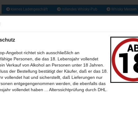
kleines Ladengeschäft
rollendes Whisky-Pub
Whisky Messen
ca. 1300 So
:
Suche...
und zusätzlich 
Obstbrände, Gin
und vie
schutz
US ALLER WELT (209)
RUM & RHUM (133)
GIN UND GENEVER / JENEVER 
p-Angebot richtet sich ausschließlich an
fähige Personen, die das 18. Lebensjahr vollendet
WEIN - MET - CIDER - BIER (46)
BABY WHISKY - NEW SPIRIT (6)
CALVA
in Verkauf von Alkohol an Personen unter 18 Jahren.
»
»
»
tseite
Whisk(e)y aus aller Welt
Irland
luss der Bestellung bestätigt der Käufer, daß er das 18.
(35)
eson Black Barrel - Triple Distilled irish Whiskey in der 200ml Flasche
SÜSSES + SALZIGES MIT UND OHNE (39)
BÜCHER (7)
THEMEN 
r vollendet hat und sicherstellt, daß Lieferungen nur
rsonen entgegengenommen werden, die ebenfalls das
67
Artikel in dieser Kategorie
 Erster
« zurück
weiter »
Letzter »
-BILDER (12)
POSTKARTEN (39)
SONSTIGES (30)
ONLINE WHISKY-P
sjahr vollendet haben ... Alterssichtprüfung durch DHL.