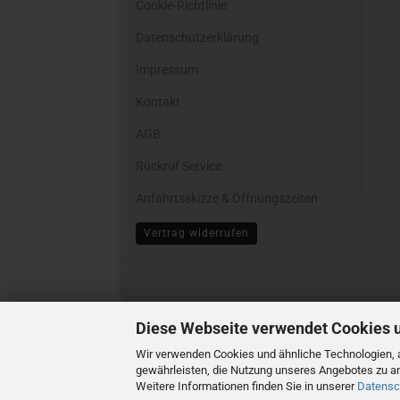
Cookie-Richtlinie
Datenschutzerklärung
Impressum
Kontakt
AGB
Rückruf Service
Anfahrtsskizze & Öffnungszeiten
Cookie Einstellungen
Vertrag widerrufen
Diese Webseite verwendet Cookies 
Wir verwenden Cookies und ähnliche Technologien, a
gewährleisten, die Nutzung unseres Angebotes zu an
Weitere Informationen finden Sie in unserer
Datensc