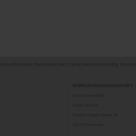
um, Edelbrände, Obstbrände, Gin, Cognac und Liköre vorrätig. Sowie edle
SPIRITUOSEN FACHGESCHÄFT
Scotland-and-Malts
Holger Jastram
Friedrich-Engels-Straße 18
16225 Eberswalde