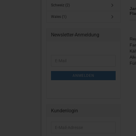
Schweiz (2)
Jam
Fl
Wales (1)
Newsletter-Anmeldung
Reg
Far
Käl
Alk
WEITER
E-
Fü
ZUR
Mail
NEWSLETTER-
ANMELDUNG
ANMELDEN
Kundenlogin
E-
Mail-