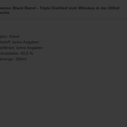
eson Black Barrel - Triple Distilled irish Whiskey in der 200ml
asche
ion: Irland
bstoff: keine Angaben
tefiltriert: keine Angaben
oholstärke: 40,0 %
llmenge: 200ml