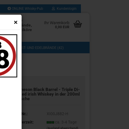
ONLINE Whisky-Pub
Kundenlogin
rten Whisky
Ihr Warenkorb
Rum, Edelbrände,
0,00 EUR
, Cognac, Liköre
les mehr
(103)
OBST- UND EDELBRÄNDE (42)
DOS (3)
COGNAC, GRAPPA UND BRANDY (13)
TASTING (8)
GESCHENKSETS (11)
UB (280)
SAMMLUNG (43)
Ja­me­son Black Bar­rel - Trip­le Di­
stil­led irish Whis­key in der 200ml
Fla­sche
Art.Nr.:
XI00J882-H
Lieferzeit:
ca. 3-4 Tage
(Ausland abweichend)