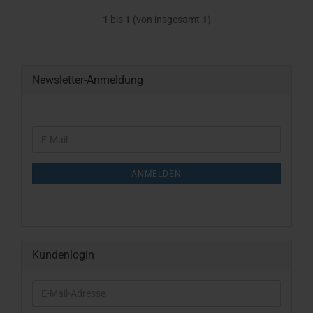
1
bis
1
(von insgesamt
1
)
Newsletter-Anmeldung
WEITER
E-
ZUR
Mail
NEWSLETTER-
ANMELDUNG
ANMELDEN
Kundenlogin
E-
Mail-