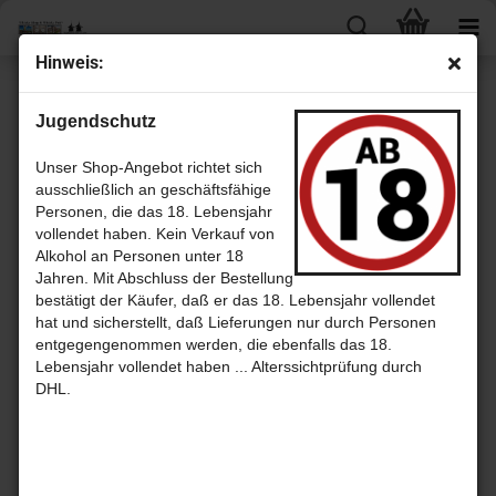
Hin­weis:
Neuseeland
Jugendschutz
Unser Shop-Angebot richtet sich
ausschließlich an geschäftsfähige
Personen, die das 18. Lebensjahr
vollendet haben. Kein Verkauf von
Alkohol an Personen unter 18
Jahren. Mit Abschluss der Bestellung
bestätigt der Käufer, daß er das 18. Lebensjahr vollendet
Sortieren nach
pro Seite
hat und sicherstellt, daß Lieferungen nur durch Personen
Sortieren nach
30 pro Seite
entgegengenommen werden, die ebenfalls das 18.
Lebensjahr vollendet haben ... Alterssichtprüfung durch
1
DHL.