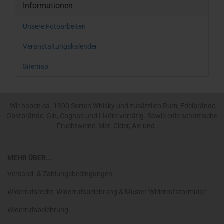
Informationen
Unsere Fotoarbeiten
Veranstaltungskalender
Sitemap
Wir haben ca. 1300 Sorten Whisky und zusätzlich Rum, Edelbrände,
Obstbrände, Gin, Cognac und Liköre vorrätig. Sowie edle schottische
Fruchtweine, Met, Cider, Ale und ....
MEHR ÜBER...
Versand- & Zahlungsbedingungen
Widerrufsrecht, Widerrufsbelehrung & Muster-Widerrufsformular
Widerrufsbelehrung