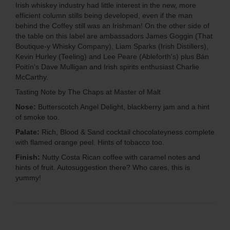
Irish whiskey industry had little interest in the new, more
efficient column stills being developed, even if the man
behind the Coffey still was an Irishman! On the other side of
the table on this label are ambassadors James Goggin (That
Boutique-y Whisky Company), Liam Sparks (Irish Distillers),
Kevin Hurley (Teeling) and Lee Peare (Ableforth's) plus Bán
Poitín's Dave Mulligan and Irish spirits enthusiast Charlie
McCarthy.
Tasting Note by The Chaps at Master of Malt
Nose:
Butterscotch Angel Delight, blackberry jam and a hint
of smoke too.
Palate:
Rich, Blood & Sand cocktail chocolateyness complete
with flamed orange peel. Hints of tobacco too.
Finish:
Nutty Costa Rican coffee with caramel notes and
hints of fruit. Autosuggestion there? Who cares, this is
yummy!