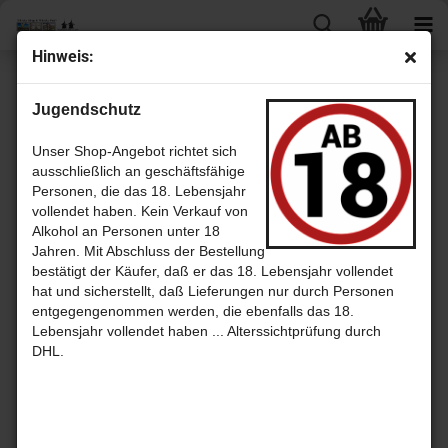
Hin­weis:
« Erster
« zurück
weiter »
Letzter »
Jugendschutz
67
Artikel in dieser Kategorie
Irish Sin­gle Malt #2 - 14 Jahre Batch 1 mit 48,6% That Boutique-​y
Unser Shop-Angebot richtet sich
Whis­ky Com­pa­ny
ausschließlich an geschäftsfähige
Personen, die das 18. Lebensjahr
vollendet haben. Kein Verkauf von
Alkohol an Personen unter 18
Jahren. Mit Abschluss der Bestellung
bestätigt der Käufer, daß er das 18. Lebensjahr vollendet
hat und sicherstellt, daß Lieferungen nur durch Personen
entgegengenommen werden, die ebenfalls das 18.
Lebensjahr vollendet haben ... Alterssichtprüfung durch
DHL.