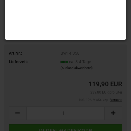
Art.Nr.:
BW14I358
Lieferzeit:
ca. 3-4 Tage
(Ausland abweichend)
119,90 EUR
239,80 EUR pro Liter
inkl. 19% MwSt. zzgl.
Versand