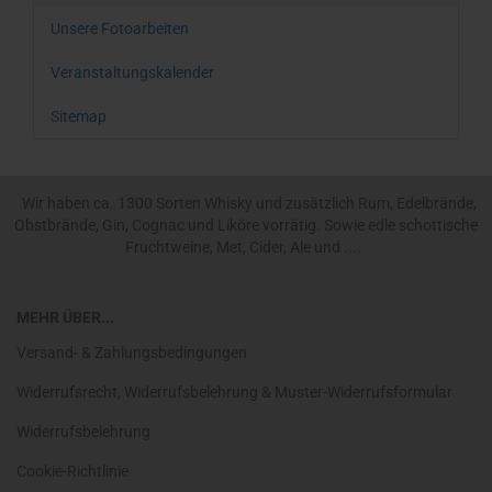
Unsere Fotoarbeiten
Veranstaltungskalender
Sitemap
Wir haben ca. 1300 Sorten Whisky und zusätzlich Rum, Edelbrände,
Obstbrände, Gin, Cognac und Liköre vorrätig. Sowie edle schottische
Fruchtweine, Met, Cider, Ale und ....
MEHR ÜBER...
Versand- & Zahlungsbedingungen
Widerrufsrecht, Widerrufsbelehrung & Muster-Widerrufsformular
Widerrufsbelehrung
Cookie-Richtlinie