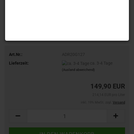
Art.Nr.:
ADR20G127
Lieferzeit:
ca. 3-4 Tage
(Ausland abweichend)
149,90 EUR
214,14 EUR pro Liter
inkl. 19% MwSt. zzgl.
Versand