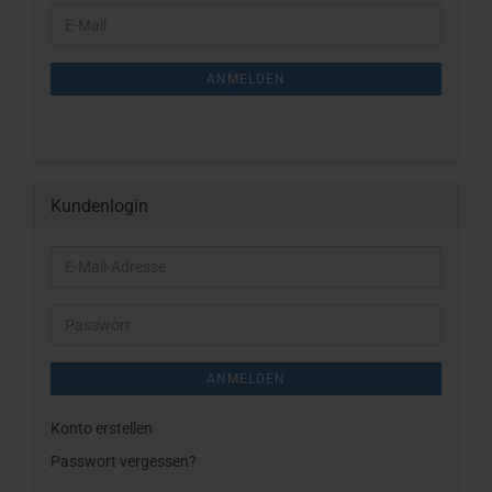
WEITER
E-
ZUR
Mail
NEWSLETTER-
ANMELDUNG
ANMELDEN
Kundenlogin
E-
Mail-
Adresse
Passwort
ANMELDEN
Konto erstellen
Passwort vergessen?