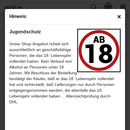
Hinweis:
« Erster
« zurück
weiter »
Letzter »
Jugendschutz
151
Artikel in dieser Kategorie
Glenrothes 1990 - 20 Jahre fresh Bourbon Cask No. 19022 mit 52,8%
Unser Shop-Angebot richtet sich
- A.D.Rattray
ausschließlich an geschäftsfähige
Personen, die das 18. Lebensjahr
vollendet haben. Kein Verkauf von
Alkohol an Personen unter 18
Jahren. Mit Abschluss der Bestellung
bestätigt der Käufer, daß er das 18. Lebensjahr vollendet
hat und sicherstellt, daß Lieferungen nur durch Personen
entgegengenommen werden, die ebenfalls das 18.
Lebensjahr vollendet haben ... Alterssichtprüfung durch
DHL.