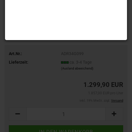
Art.Nr.:
ADR34G099
Lieferzeit:
ca. 3-4 Tage
(Ausland abweichend)
1.299,90 EUR
1.857,00 EUR pro Liter
inkl. 19% MwSt. zzgl.
Versand