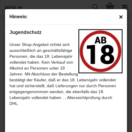
Hin­weis:
« Erster
« zurück
weiter »
Letzter »
Jugendschutz
151
Artikel in dieser Kategorie
Glen­li­vet 1977 - 34 Jahre Bour­bon Hogshead No. 13174 mit 48,2% -
Unser Shop-Angebot richtet sich
A.D. Rat­tray
ausschließlich an geschäftsfähige
Personen, die das 18. Lebensjahr
vollendet haben. Kein Verkauf von
Alkohol an Personen unter 18
Jahren. Mit Abschluss der Bestellung
bestätigt der Käufer, daß er das 18. Lebensjahr vollendet
hat und sicherstellt, daß Lieferungen nur durch Personen
entgegengenommen werden, die ebenfalls das 18.
Lebensjahr vollendet haben ... Alterssichtprüfung durch
DHL.