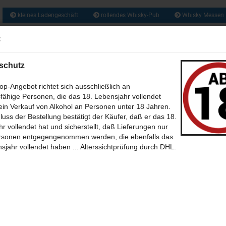
kleines Ladengeschäft
rollendes Whisky-Pub
Whisky Messen
ca. 1300 So
:
Suche...
und zusätzlich 
Obstbrände, Gin
und vie
schutz
US ALLER WELT (209)
RUM & RHUM (133)
GIN UND GENEVER / JENEVER 
p-Angebot richtet sich ausschließlich an
fähige Personen, die das 18. Lebensjahr vollendet
WEIN - MET - CIDER - BIER (46)
BABY WHISKY - NEW SPIRIT (6)
CALVA
in Verkauf von Alkohol an Personen unter 18 Jahren.
»
»
»
tseite
Whisk(e)y aus aller Welt
Iceland - Island
luss der Bestellung bestätigt der Käufer, daß er das 18.
(35)
ki Iceland young Malt mit 47,0% aus der Eimverk Distillery in Island
SÜSSES + SALZIGES MIT UND OHNE (39)
BÜCHER (7)
THEMEN 
r vollendet hat und sicherstellt, daß Lieferungen nur
rsonen entgegengenommen werden, die ebenfalls das
3
Artikel in dieser Kategorie
 zurück
weiter »
-BILDER (12)
POSTKARTEN (39)
SONSTIGES (30)
ONLINE WHISKY-P
sjahr vollendet haben ... Alterssichtprüfung durch DHL.