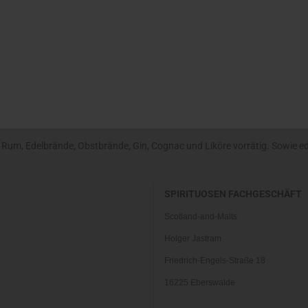
um, Edelbrände, Obstbrände, Gin, Cognac und Liköre vorrätig. Sowie edle
SPIRITUOSEN FACHGESCHÄFT
Scotland-and-Malts
Holger Jastram
Friedrich-Engels-Straße 18
16225 Eberswalde