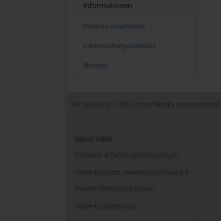
Informationen
Unsere Fotoarbeiten
Veranstaltungskalender
Sitemap
Wir haben ca. 1300 Sorten Whisky und zusätzlich R
MEHR ÜBER...
Versand- & Zahlungsbedingungen
Widerrufsrecht, Widerrufsbelehrung &
Muster-Widerrufsformular
Widerrufsbelehrung