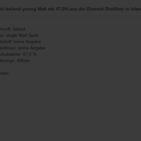
ki Iceland young Malt mit 47,0% aus der Eimverk Distillery in Isla
kunft: Island
s: single Malt Spirit
bstoff: keine Angabe
tefiltriert: keine Angabe
oholstärke: 47,0 %
llmenge: 500ml
izen: