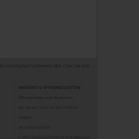
 schottische Fruchtweine, Met, Cider, Ale und ....
ANFAHRT & ÖFFNUNGSZEITEN
Öffnungszeiten nach Absprache:
Mo - Sa von 10:00 Uhr bis 19:00 Uhr
möglich
Tel: 03334-826935
E-Mail: Service(at)Scotland-and-Malts.com