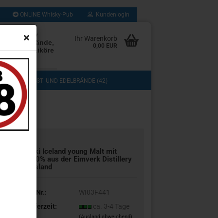
ONLINE Whisky-Pub
Kundenlogin
rten Whisky
Ihr Warenkorb
Rum, Edelbrände,
0,00 EUR
, Cognac, Liköre
les mehr
(103)
OBST- UND EDELBRÄNDE (42)
DOS (3)
COGNAC, GRAPPA UND BRANDY (13)
TASTING (8)
GESCHENKSETS (11)
UB (280)
SAMMLUNG (43)
Floki Ice­land young Malt mit
47,0% aus der Eim­verk Di­stil­le­ry
in Is­land
Art.Nr.:
WI03F441
Lieferzeit:
ca. 3-4 Tage
(Ausland abweichend)