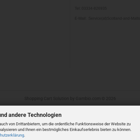
Tel: 03334-826935
E-Mail: Service(at)Scotland-and-Malt
Shopping Cart Solution
by Gambio.com © 2026
und andere Technologien
uch von Drittanbietern, um die ordentliche Funktionsweise der Website zu
alysieren und Ihnen ein bestmögliches Einkaufserlebnis bieten zu können.
hutzerklärung
.