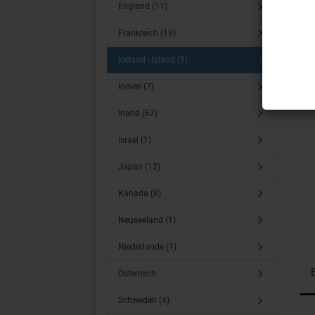
England (11)
Frankreich (19)
Iceland - Island (3)
Indien (7)
Irland (67)
Israel (1)
Japan (12)
Kanada (8)
Neuseeland (1)
Niederlande (1)
Österreich
Schweden (4)