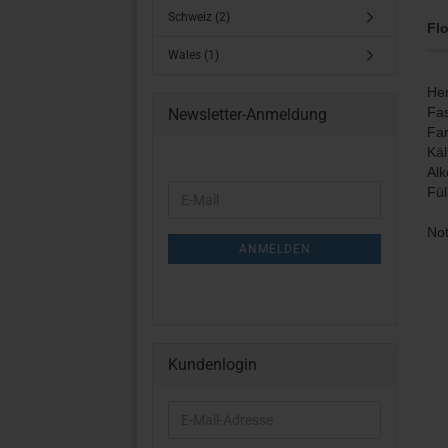
Schweiz (2)
Flo
Wales (1)
Her
Fas
Newsletter-Anmeldung
Far
Käl
Alk
WEITER
Fü
E-
ZUR
Mail
NEWSLETTER-
Not
ANMELDUNG
ANMELDEN
Kundenlogin
E-
Mail-