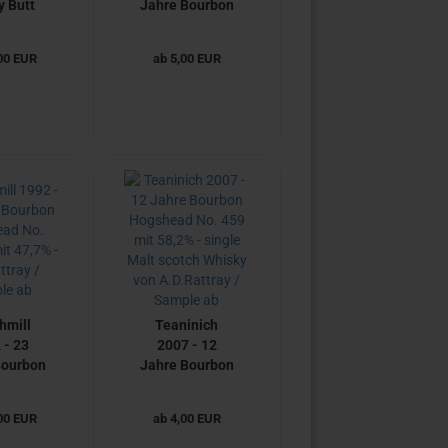
y Butt
Jahre Bourbon
49 mit
Barrel No.
% von
701219 mit
00 EUR
ab 5,00 EUR
ttray /
61,1% -
le ab
A.D.Rattray -
Sample ab
hmill
Teaninich
 - 23
2007 - 12
Bourbon
Jahre Bourbon
ad No.
Hogshead No.
2 mit
459 mit 58,2%
00 EUR
ab 4,00 EUR
7% -
- single Malt
ttray /
scotch Whisky