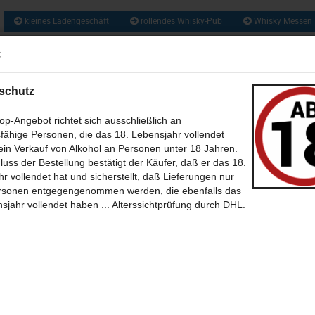
kleines Ladengeschäft
rollendes Whisky-Pub
Whisky Messen
ca. 1300 So
:
Suche...
und zusätzlich 
Obstbrände, Gin
und vie
schutz
US ALLER WELT (209)
RUM & RHUM (133)
GIN UND GENEVER / JENEVER 
p-Angebot richtet sich ausschließlich an
fähige Personen, die das 18. Lebensjahr vollendet
WEIN - MET - CIDER - BIER (46)
BABY WHISKY - NEW SPIRIT (6)
CALVA
in Verkauf von Alkohol an Personen unter 18 Jahren.
»
»
»
tseite
ONLINE Whisky-Pub
Schottland
sortiert nach freien Abfüller
luss der Bestellung bestätigt der Käufer, daß er das 18.
(35)
SÜSSES + SALZIGES MIT UND OHNE (39)
BÜCHER (7)
THEMEN 
r vollendet hat und sicherstellt, daß Lieferungen nur
rsonen entgegengenommen werden, die ebenfalls das
. Rattray
-BILDER (12)
POSTKARTEN (39)
SONSTIGES (30)
ONLINE WHISKY-P
sjahr vollendet haben ... Alterssichtprüfung durch DHL.