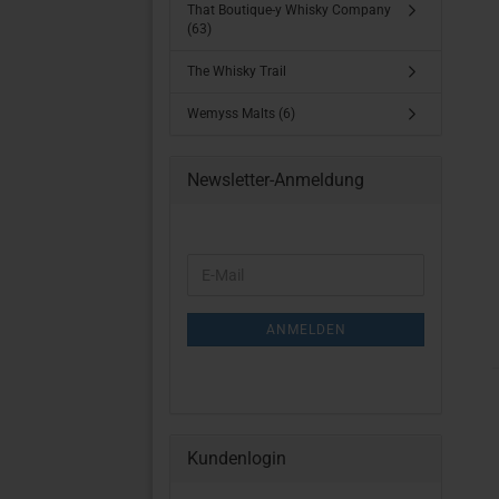
That Boutique-y Whisky Company
(63)
The Whisky Trail
Wemyss Malts (6)
Newsletter-Anmeldung
WEITER
E-
ZUR
Mail
NEWSLETTER-
ANMELDUNG
ANMELDEN
Kundenlogin