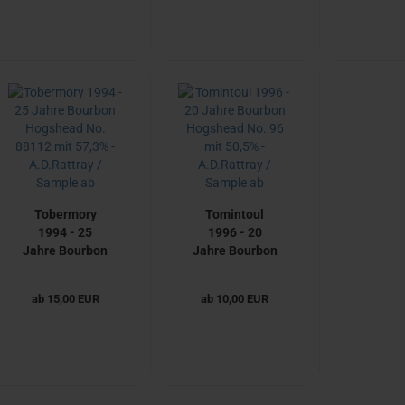
Malt scotch
Samp
Whisky von
A.D.Rattray /
Sample ab
Tobermory
Tomintoul
1994 - 25
1996 - 20
Jahre Bourbon
Jahre Bourbon
Hogshead No.
Hogshead No.
88112 mit
96 mit 50,5% -
ab 15,00 EUR
ab 10,00 EUR
57,3% -
A.D.Rattray /
A.D.Rattray /
Sample ab
Sample ab