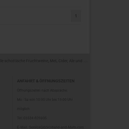
1
 schottische Fruchtweine, Met, Cider, Ale und ....
ANFAHRT & ÖFFNUNGSZEITEN
Öffnungszeiten nach Absprache:
Mo - Sa von 10:00 Uhr bis 19:00 Uhr
möglich
Tel: 03334-826935
E-Mail: Service(at)Scotland-and-Malts.com