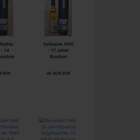
llachie
Dailuaine 1996
 - 14
- 17 Jahre
Bourbon
Bourbon
ad No.
Hogshead No.
0 mit
10622 mit
00 EUR
ab 10,00 EUR
9% -
56,9% von
ttray /
A.D.Rattray /
le ab
Sample ab