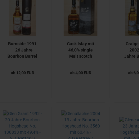
Burnside 1991
Cask Islay mit
Craige
- 26 Jahre
46,0% single
2002
Bourbon Barrel
Malt scotch
Jahre 
No. 7379 mit
Whisky von
Hogshe
45,4% - A.D.
A.D.Rattray -
90060
ab 12,00 EUR
ab 4,00 EUR
ab 6,
Rattray /
Sample ab
55,
Sample ab
A.D.Ra
Samp