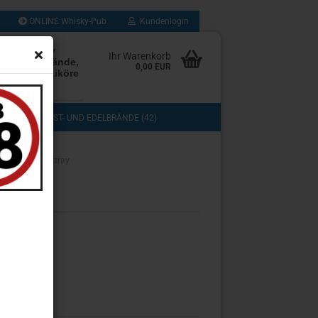
ONLINE Whisky-Pub
Kundenlogin
rten Whisky
Ihr Warenkorb
Rum, Edelbrände,
0,00 EUR
, Cognac, Liköre
les mehr
(103)
OBST- UND EDELBRÄNDE (42)
DOS (3)
COGNAC, GRAPPA UND BRANDY (13)
»
n
A.D. Rattray
TASTING (8)
GESCHENKSETS (11)
UB (280)
SAMMLUNG (43)