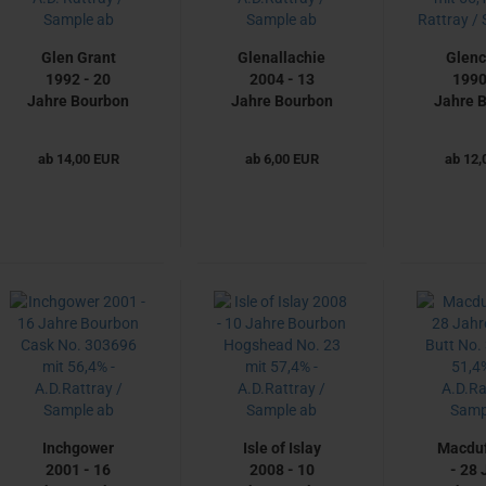
Glen Grant
Glenallachie
Glen
1992 - 20
2004 - 13
1990
Jahre Bourbon
Jahre Bourbon
Jahre 
Hogshead No.
Hogshead No.
Hogshe
130833 mit
3560 mit 60,4%
5989 mi
ab 14,00 EUR
ab 6,00 EUR
ab 12,
49,4% - A.D.
- A.D.Rattray /
- A.D. R
Rattray /
Sample ab
Samp
Sample ab
Inchgower
Isle of Islay
Macduf
2001 - 16
2008 - 10
- 28 