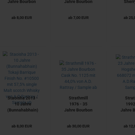
Jahre Bourbon
Jahre Bourbon
Sherr
Cask No.
Hogshead No.
No. 31
303696 mit
23 mit 57,4% -
51,4
ab 8,00 EUR
ab 7,00 EUR
ab 25,
56,4% -
A.D.Rattray /
A.D.Ra
A.D.Rattray /
Sample ab
Samp
Sample ab
Staoisha 2013 -
Strathmill
Strat
10 Jahre
1976 - 35
1992
(Bunnahabhain)
Jahre Bourbon
Jahre 
Tokaji Barrique
Cask No. 1125
Hogshe
Finish No.
mit 44,0% von
66807
ab 8,00 EUR
ab 30,00 EUR
ab 12,
#10500 mit
A.D. Rattray /
47,
57,5% single
Sample ab
A.D.Ra