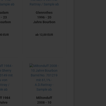
cadam
Glenrothes
 - 23
1996 - 20
Bourbon
Jahre Bourbon
ad No.
Hogshead No.
t 55,1%
16 mit 52,9%
00 EUR
ab 12,00 EUR
attray /
von A.D.
le ab
Rattray /
Sample ab
f 1984
Miltonduff
Jahre
2008 - 10