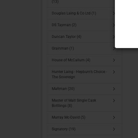
(13)
Douglas Laing & Co Ltd (1)
DS Tayman (2)
Duncan Taylor (4)
Grainman (1)
House of McCallum (4)
Hunter Laing - Hepburn’s Choice -
The Sovereign
Maltman (20)
Master of Malt Single Cask
Bottlings (8)
Murray Mc-David (5)
Signatory (19)