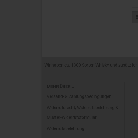
Wir haben ca. 1300 Sorten Whisky und zusätzlich R
MEHR ÜBER...
Versand- & Zahlungsbedingungen
Widerrufsrecht, Widerrufsbelehrung &
Muster-Widerrufsformular
Widerrufsbelehrung