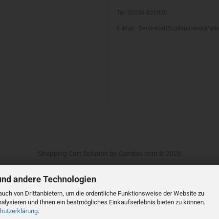
Tel: 03334-826935
E-Mail: Service(at)Scotland-and-Malt
Shopping Cart Solution
by Gambio.com © 2026
und andere Technologien
uch von Drittanbietern, um die ordentliche Funktionsweise der Website zu
alysieren und Ihnen ein bestmögliches Einkaufserlebnis bieten zu können.
hutzerklärung
.