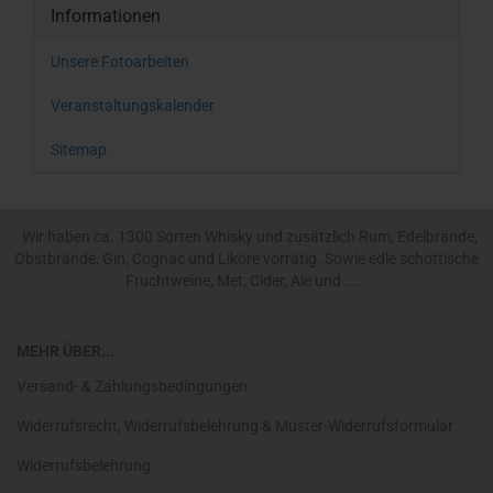
Informationen
Unsere Fotoarbeiten
Veranstaltungskalender
Sitemap
Wir haben ca. 1300 Sorten Whisky und zusätzlich Rum, Edelbrände,
Obstbrände, Gin, Cognac und Liköre vorrätig. Sowie edle schottische
Fruchtweine, Met, Cider, Ale und ....
MEHR ÜBER...
Versand- & Zahlungsbedingungen
Widerrufsrecht, Widerrufsbelehrung & Muster-Widerrufsformular
Widerrufsbelehrung