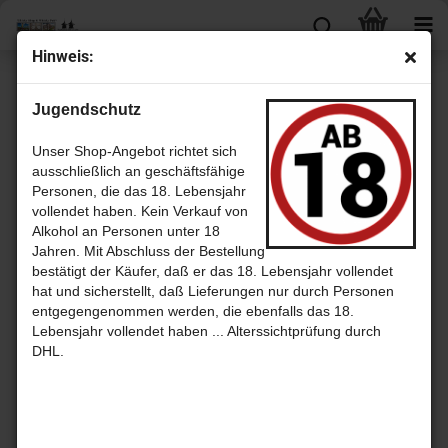
Hinweis:
Douglas Laing & Co Ltd
Jugendschutz
Unser Shop-Angebot richtet sich
ausschließlich an geschäftsfähige
Personen, die das 18. Lebensjahr
vollendet haben. Kein Verkauf von
Alkohol an Personen unter 18
Jahren. Mit Abschluss der Bestellung
bestätigt der Käufer, daß er das 18. Lebensjahr vollendet
hat und sicherstellt, daß Lieferungen nur durch Personen
Sortieren nach
pro Seite
Sortieren nach
30 pro Seite
entgegengenommen werden, die ebenfalls das 18.
Lebensjahr vollendet haben ... Alterssichtprüfung durch
1
DHL.