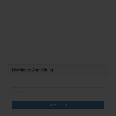
Newsletter-Anmeldung
WEITER
E-
ZUR
Mail
NEWSLETTER-
ANMELDUNG
ANMELDEN