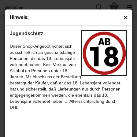
Hin­weis:
« Erster
« zurück
weiter »
Letzter »
Jugendschutz
19
Artikel in dieser Kategorie
Ar­morik Mil­le­si­me 2002 - 12 Jahre Olo­ro­so Sher­ry Cask No 3298 -
Unser Shop-Angebot richtet sich
sin­gle Malt Whis­ky aus Frank­reich
ausschließlich an geschäftsfähige
Personen, die das 18. Lebensjahr
vollendet haben. Kein Verkauf von
Alkohol an Personen unter 18
Jahren. Mit Abschluss der Bestellung
bestätigt der Käufer, daß er das 18. Lebensjahr vollendet
hat und sicherstellt, daß Lieferungen nur durch Personen
entgegengenommen werden, die ebenfalls das 18.
Lebensjahr vollendet haben ... Alterssichtprüfung durch
DHL.