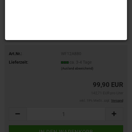
Art.Nr.:
WF12A880
Lieferzeit:
ca. 3-4 Tage
(Ausland abweichend)
99,90 EUR
142,71 EUR pro Liter
inkl. 19% MwSt. zzgl.
Versand