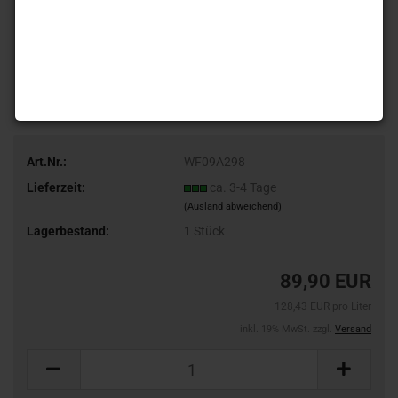
Art.Nr.:
WF09A298
Lieferzeit:
ca. 3-4 Tage
(Ausland abweichend)
Lagerbestand:
1
Stück
89,90 EUR
128,43 EUR pro Liter
inkl. 19% MwSt. zzgl.
Versand