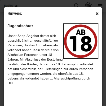
Hin­weis:
« Erster
« zurück
weiter »
Letzter »
Jugendschutz
19
Artikel in dieser Kategorie
Ar­morik 2005 pour Al­le­ma­gne - 9 Jahre Bre­ton Oak Cask No 3134 -
Unser Shop-Angebot richtet sich
sin­gle Malt Whis­ky aus Frank­reich
ausschließlich an geschäftsfähige
Personen, die das 18. Lebensjahr
vollendet haben. Kein Verkauf von
Alkohol an Personen unter 18
Jahren. Mit Abschluss der Bestellung
bestätigt der Käufer, daß er das 18. Lebensjahr vollendet
hat und sicherstellt, daß Lieferungen nur durch Personen
entgegengenommen werden, die ebenfalls das 18.
Lebensjahr vollendet haben ... Alterssichtprüfung durch
DHL.