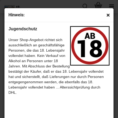
Hin­weis:
Carsebridge Distillery
Jugendschutz
Unser Shop-Angebot richtet sich
ausschließlich an geschäftsfähige
Sortieren nach
pro Seite
Sortieren nach
30 pro Seite
Personen, die das 18. Lebensjahr
vollendet haben. Kein Verkauf von
1
Alkohol an Personen unter 18
Jahren. Mit Abschluss der Bestellung
bestätigt der Käufer, daß er das 18. Lebensjahr vollendet
hat und sicherstellt, daß Lieferungen nur durch Personen
entgegengenommen werden, die ebenfalls das 18.
Lebensjahr vollendet haben ... Alterssichtprüfung durch
DHL.
Car­se­
bridge