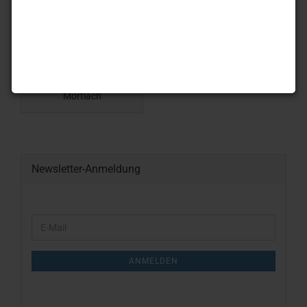
Mortlach
Newsletter-Anmeldung
WEITER
E-
ZUR
Mail
NEWSLETTER-
ANMELDUNG
ANMELDEN