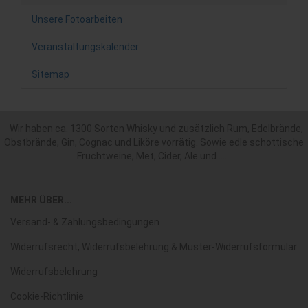
Unsere Fotoarbeiten
Veranstaltungskalender
Sitemap
Wir haben ca. 1300 Sorten Whisky und zusätzlich Rum, Edelbrände,
Obstbrände, Gin, Cognac und Liköre vorrätig. Sowie edle schottische
Fruchtweine, Met, Cider, Ale und ....
MEHR ÜBER...
Versand- & Zahlungsbedingungen
Widerrufsrecht, Widerrufsbelehrung & Muster-Widerrufsformular
Widerrufsbelehrung
Cookie-Richtlinie