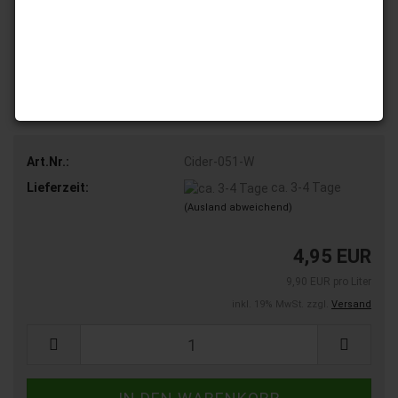
Art.Nr.:
Cider-051-W
Lieferzeit:
ca. 3-4 Tage
(Ausland abweichend)
4,95 EUR
9,90 EUR pro Liter
inkl. 19% MwSt. zzgl.
Versand