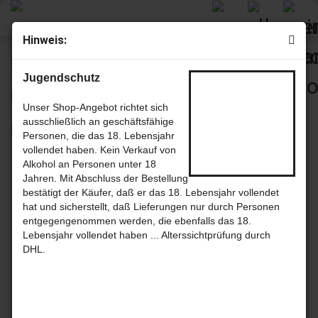
Hinweis:
« Erster
« zurück
Jugendschutz
17
Artikel in dieser Kategorie
Whisky Cask Cider - schottischer Cider im Whisky Fass gereift mit
Unser Shop-Angebot richtet sich
6,7% von Thistly Cross Cider
ausschließlich an geschäftsfähige
Personen, die das 18. Lebensjahr
vollendet haben. Kein Verkauf von
Alkohol an Personen unter 18
Jahren. Mit Abschluss der Bestellung
bestätigt der Käufer, daß er das 18. Lebensjahr vollendet
hat und sicherstellt, daß Lieferungen nur durch Personen
entgegengenommen werden, die ebenfalls das 18.
Lebensjahr vollendet haben ... Alterssichtprüfung durch
DHL.