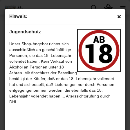
Hin­weis:
« Erster
« zurück
weiter »
Letzter »
Jugendschutz
18
Artikel in dieser Kategorie
Short­bread Fin­gers 2er Pack / Wal­kers Kekse
Unser Shop-Angebot richtet sich
ausschließlich an geschäftsfähige
Personen, die das 18. Lebensjahr
vollendet haben. Kein Verkauf von
Alkohol an Personen unter 18
Jahren. Mit Abschluss der Bestellung
bestätigt der Käufer, daß er das 18. Lebensjahr vollendet
hat und sicherstellt, daß Lieferungen nur durch Personen
entgegengenommen werden, die ebenfalls das 18.
Lebensjahr vollendet haben ... Alterssichtprüfung durch
DHL.