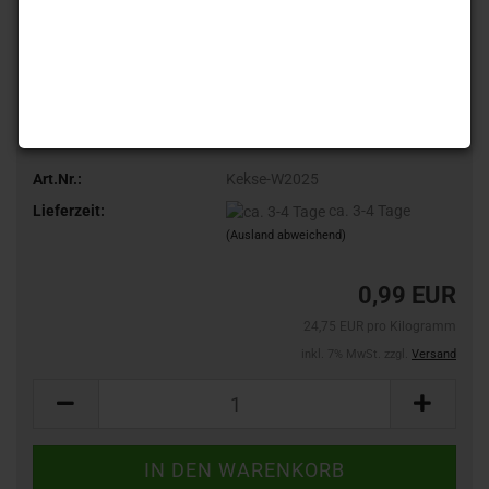
Art.Nr.:
Kekse-W2025
Lieferzeit:
ca. 3-4 Tage
(Ausland abweichend)
0,99 EUR
24,75 EUR pro Kilogramm
inkl. 7% MwSt. zzgl.
Versand