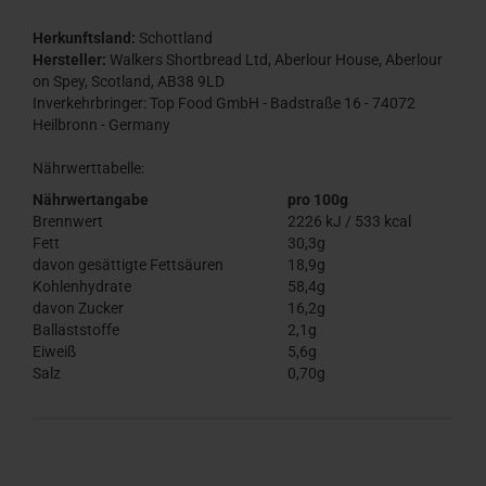
Herkunftsland:
Schottland
Hersteller:
Walkers Shortbread Ltd, Aberlour House, Aberlour
on Spey, Scotland, AB38 9LD
Inverkehrbringer: Top Food GmbH - Badstraße 16 - 74072
Heilbronn - Germany
Nährwerttabelle:
Nährwertangabe
pro 100g
Brennwert
2226 kJ / 533 kcal
Fett
30,3g
davon gesättigte Fettsäuren
18,9g
Kohlenhydrate
58,4g
davon Zucker
16,2g
Ballaststoffe
2,1g
Eiweiß
5,6g
Salz
0,70g