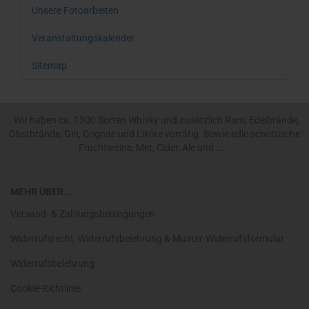
Unsere Fotoarbeiten
Veranstaltungskalender
Sitemap
Wir haben ca. 1300 Sorten Whisky und zusätzlich Rum, Edelbrände,
Obstbrände, Gin, Cognac und Liköre vorrätig. Sowie edle schottische
Fruchtweine, Met, Cider, Ale und ....
MEHR ÜBER...
Versand- & Zahlungsbedingungen
Widerrufsrecht, Widerrufsbelehrung & Muster-Widerrufsformular
Widerrufsbelehrung
Cookie-Richtlinie