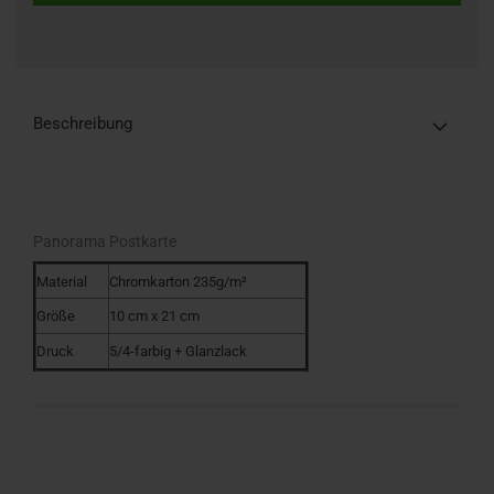
Beschreibung
Panorama Postkarte
Material
Chromkarton 235g/m²
Größe
10 cm x 21 cm
Druck
5/4-farbig + Glanzlack