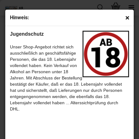
Hin­weis:
« Erster
« zurück
weiter »
Letzter »
Jugendschutz
16
Artikel in dieser Kategorie
Scal­last­le Bay - Post­kar­te
Unser Shop-Angebot richtet sich
ausschließlich an geschäftsfähige
Personen, die das 18. Lebensjahr
vollendet haben. Kein Verkauf von
Alkohol an Personen unter 18
Jahren. Mit Abschluss der Bestellung
bestätigt der Käufer, daß er das 18. Lebensjahr vollendet
hat und sicherstellt, daß Lieferungen nur durch Personen
entgegengenommen werden, die ebenfalls das 18.
Lebensjahr vollendet haben ... Alterssichtprüfung durch
DHL.