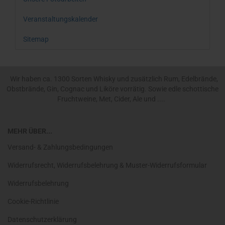
Veranstaltungskalender
Sitemap
Wir haben ca. 1300 Sorten Whisky und zusätzlich Rum, Edelbrände,
Obstbrände, Gin, Cognac und Liköre vorrätig. Sowie edle schottische
Fruchtweine, Met, Cider, Ale und ....
MEHR ÜBER...
Versand- & Zahlungsbedingungen
Widerrufsrecht, Widerrufsbelehrung & Muster-Widerrufsformular
Widerrufsbelehrung
Cookie-Richtlinie
Datenschutzerklärung