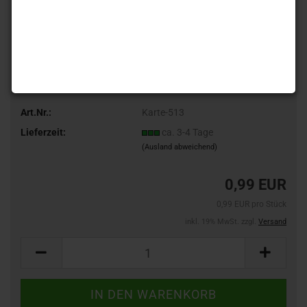
Art.Nr.:
Karte-513
Lieferzeit:
ca. 3-4 Tage
(Ausland abweichend)
0,99 EUR
0,99 EUR pro Stück
inkl. 19% MwSt. zzgl.
Versand