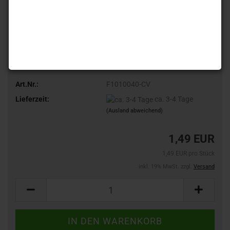
Art.Nr.:
F1010040-CV
Lieferzeit:
ca. 3-4 Tage
(Ausland abweichend)
1,49 EUR
1,49 EUR pro Stück
inkl. 19% MwSt. zzgl.
Versand