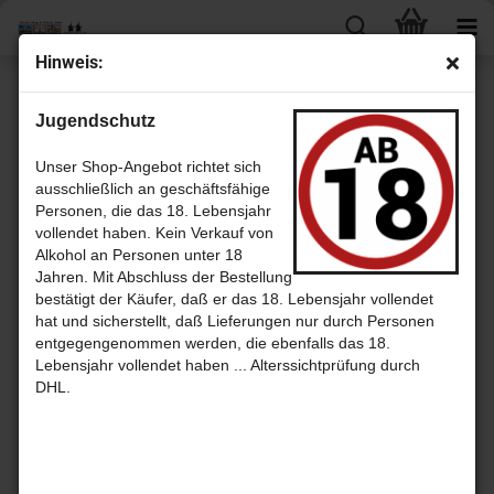
Hin­weis:
« zurück
weiter »
Letzter »
Jugendschutz
7
Artikel in dieser Kategorie
Sam­ple­fla­sche 40ml / leer
Unser Shop-Angebot richtet sich
ausschließlich an geschäftsfähige
Personen, die das 18. Lebensjahr
vollendet haben. Kein Verkauf von
Alkohol an Personen unter 18
Jahren. Mit Abschluss der Bestellung
bestätigt der Käufer, daß er das 18. Lebensjahr vollendet
hat und sicherstellt, daß Lieferungen nur durch Personen
entgegengenommen werden, die ebenfalls das 18.
Lebensjahr vollendet haben ... Alterssichtprüfung durch
DHL.