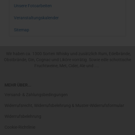
Unsere Fotoarbeiten
Veranstaltungskalender
Sitemap
Wir haben ca. 1300 Sorten Whisky und zusätzlich Rum, Edelbrände,
Obstbrände, Gin, Cognac und Liköre vorrätig. Sowie edle schottische
Fruchtweine, Met, Cider, Ale und ....
MEHR ÜBER...
Versand- & Zahlungsbedingungen
Widerrufsrecht, Widerrufsbelehrung & Muster-Widerrufsformular
Widerrufsbelehrung
Cookie-Richtlinie