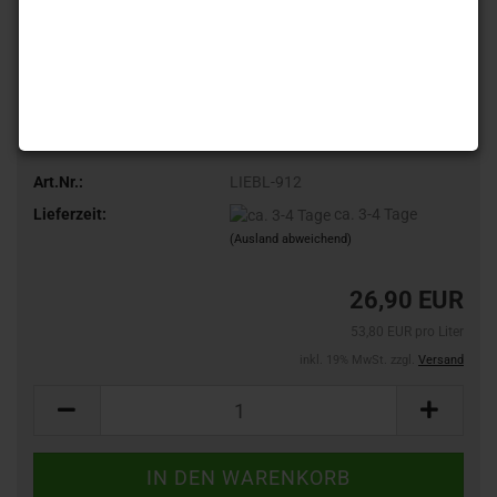
Art.Nr.:
LIEBL-912
Lieferzeit:
ca. 3-4 Tage
(Ausland abweichend)
26,90 EUR
53,80 EUR pro Liter
inkl. 19% MwSt. zzgl.
Versand