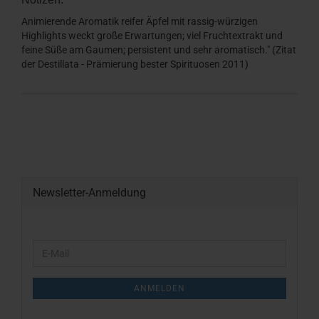
Animierende Aromatik reifer Äpfel mit rassig-würzigen
Highlights weckt große Erwartungen; viel Fruchtextrakt und
feine Süße am Gaumen; persistent und sehr aromatisch." (Zitat
der Destillata - Prämierung bester Spirituosen 2011)
Newsletter-Anmeldung
WEITER
E-
ZUR
Mail
NEWSLETTER-
ANMELDUNG
ANMELDEN