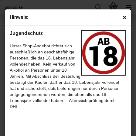
Hin­weis:
« Erster
« zurück
weiter »
Letzter »
Jugendschutz
42
Artikel in dieser Kategorie
Ru­bi­net­te Apfel Edel­brand 42%vol. - Ap­fel­brand
Unser Shop-Angebot richtet sich
ausschließlich an geschäftsfähige
Personen, die das 18. Lebensjahr
vollendet haben. Kein Verkauf von
Alkohol an Personen unter 18
Jahren. Mit Abschluss der Bestellung
bestätigt der Käufer, daß er das 18. Lebensjahr vollendet
hat und sicherstellt, daß Lieferungen nur durch Personen
entgegengenommen werden, die ebenfalls das 18.
Lebensjahr vollendet haben ... Alterssichtprüfung durch
DHL.