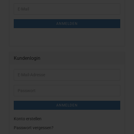
WEITER
E-
ZUR
Mail
NEWSLETTER-
ANMELDUNG
ANMELDEN
Kundenlogin
E-
Mail-
Adresse
Passwort
ANMELDEN
Konto erstellen
Passwort vergessen?