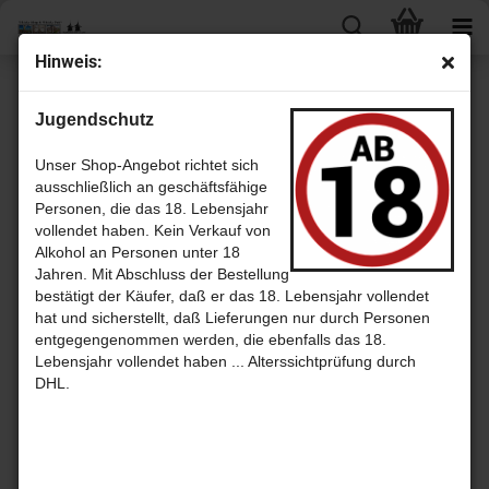
Hin­weis:
« Erster
« zurück
Jugendschutz
22
Artikel in dieser Kategorie
Pure Scot - Blen­ded scotch Whis­ky
Unser Shop-Angebot richtet sich
ausschließlich an geschäftsfähige
Personen, die das 18. Lebensjahr
vollendet haben. Kein Verkauf von
Alkohol an Personen unter 18
Jahren. Mit Abschluss der Bestellung
bestätigt der Käufer, daß er das 18. Lebensjahr vollendet
hat und sicherstellt, daß Lieferungen nur durch Personen
entgegengenommen werden, die ebenfalls das 18.
Lebensjahr vollendet haben ... Alterssichtprüfung durch
DHL.