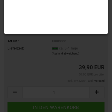
Art.Nr.:
X00B866
Lieferzeit:
ca. 3-4 Tage
(Ausland abweichend)
39,90 EUR
57,00 EUR pro Liter
inkl. 19% MwSt. zzgl.
Versand