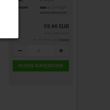
Art.Nr.:
X10P899
Lieferzeit:
ca. 3-4 Tage
(Ausland abweichend)
59,90 EUR
85,57 EUR pro Liter
inkl. 19% MwSt. zzgl.
Versand