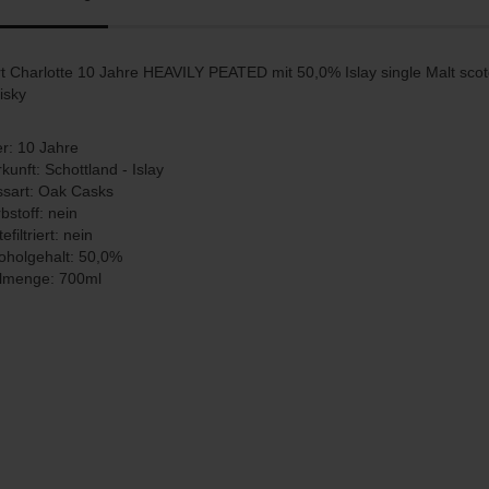
t Charlotte 10 Jahre HEAVILY PEATED mit 50,0% Islay single Malt sco
isky
er: 10 Jahre
kunft: Schottland - Islay
sart: Oak Casks
bstoff: nein
tefiltriert: nein
oholgehalt: 50,0%
llmenge: 700ml