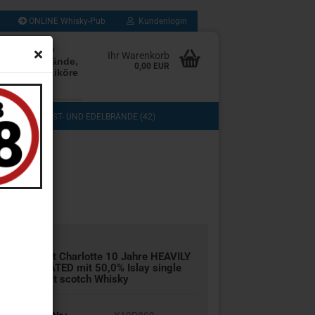
ONLINE Whisky-Pub
Kundenlogin
rten Whisky
Ihr Warenkorb
Rum, Edelbrände,
0,00 EUR
, Cognac, Liköre
les mehr
(103)
OBST- UND EDELBRÄNDE (42)
DOS (3)
COGNAC, GRAPPA UND BRANDY (13)
TASTING (8)
GESCHENKSETS (11)
UB (280)
SAMMLUNG (43)
Port Char­lot­te 10 Jahre HEA­VI­LY
PEA­TED mit 50,0% Islay sin­gle
Malt scotch Whis­ky