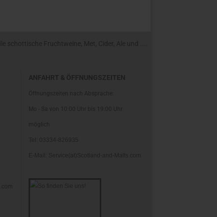
 schottische Fruchtweine, Met, Cider, Ale und ....
ANFAHRT & ÖFFNUNGSZEITEN
Öffnungszeiten nach Absprache:
Mo - Sa von 10:00 Uhr bis 19:00 Uhr
möglich
Tel: 03334-826935
E-Mail: Service(at)Scotland-and-Malts.com
s.com