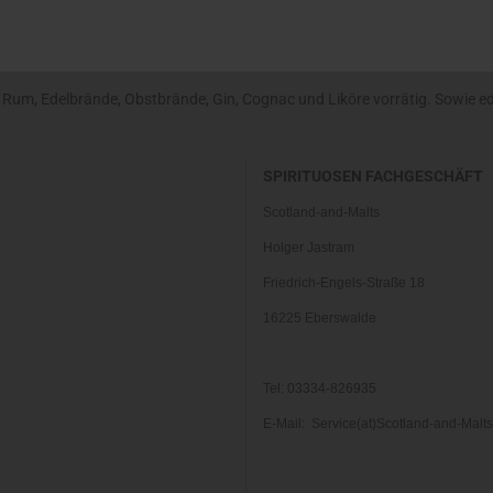
um, Edelbrände, Obstbrände, Gin, Cognac und Liköre vorrätig. Sowie edle
SPIRITUOSEN FACHGESCHÄFT
Scotland-and-Malts
Holger Jastram
Friedrich-Engels-Straße 18
16225 Eberswalde
Tel: 03334-826935
E-Mail: Service(at)Scotland-and-Malt