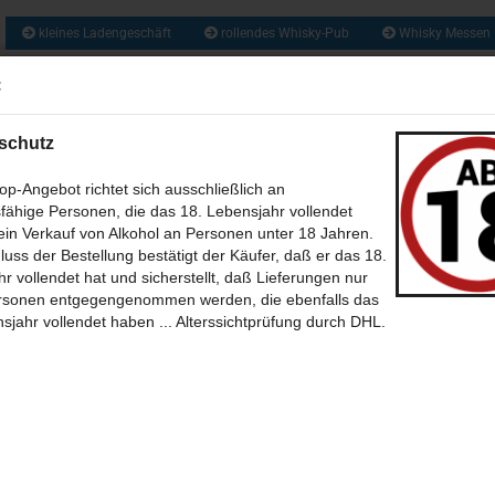
kleines Ladengeschäft
rollendes Whisky-Pub
Whisky Messen
ca. 1300 So
:
Suche...
und zusätzlich 
Obstbrände, Gin
und vie
schutz
US ALLER WELT (209)
RUM & RHUM (133)
GIN UND GENEVER / JENEVER 
p-Angebot richtet sich ausschließlich an
fähige Personen, die das 18. Lebensjahr vollendet
WEIN - MET - CIDER - BIER (46)
BABY WHISKY - NEW SPIRIT (6)
CALVA
in Verkauf von Alkohol an Personen unter 18 Jahren.
»
»
tseite
Whisky aus Schottland
luss der Bestellung bestätigt der Käufer, daß er das 18.
»
»
(35)
sky aus Schottland A bis Z (Alphabetische Sortierung)
SÜSSES + SALZIGES MIT UND OHNE (39)
BÜCHER (7)
P
THEMEN 
r vollendet hat und sicherstellt, daß Lieferungen nur
»
t Charlotte
rsonen entgegengenommen werden, die ebenfalls das
t Charlotte 10 Jahre HEAVILY PEATED mit 50,0% Islay single Malt scotch
-BILDER (12)
POSTKARTEN (39)
SONSTIGES (30)
ONLINE WHISKY-P
sjahr vollendet haben ... Alterssichtprüfung durch DHL.
sky
4
Artikel in dieser Kategorie
eiter »
Letzter »