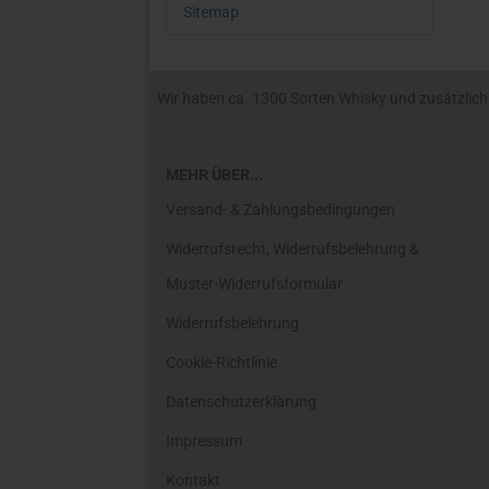
Sitemap
Wir haben ca. 1300 Sorten Whisky und zusätzlich R
MEHR ÜBER...
Versand- & Zahlungsbedingungen
Widerrufsrecht, Widerrufsbelehrung &
Muster-Widerrufsformular
Widerrufsbelehrung
Cookie-Richtlinie
Datenschutzerklärung
Impressum
Kontakt