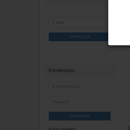
WEITER
E-
ZUR
Mail
NEWSLETTER-
ANMELDUNG
ANMELDEN
Kundenlogin
E-
Mail-
Adresse
Passwort
ANMELDEN
Konto erstellen