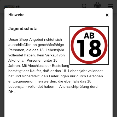
Hin­weis:
« Erster
« zurück
weiter »
Letzter »
Jugendschutz
133
Artikel in dieser Kategorie
Plan­ta­ti­on Ori­gi­nal Dark Rum mit 40,0% - Plan­ta­ti­on Ar­tis­anal Rum
Unser Shop-Angebot richtet sich
aus Tri­ni­dad und Ja­mai­ca
ausschließlich an geschäftsfähige
Personen, die das 18. Lebensjahr
vollendet haben. Kein Verkauf von
Alkohol an Personen unter 18
Jahren. Mit Abschluss der Bestellung
bestätigt der Käufer, daß er das 18. Lebensjahr vollendet
hat und sicherstellt, daß Lieferungen nur durch Personen
entgegengenommen werden, die ebenfalls das 18.
Lebensjahr vollendet haben ... Alterssichtprüfung durch
DHL.