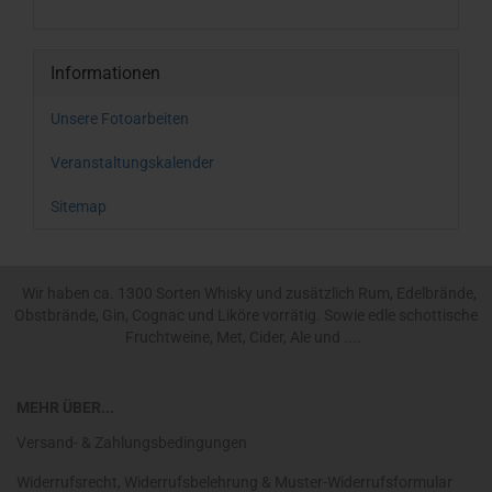
Informationen
Unsere Fotoarbeiten
Veranstaltungskalender
Sitemap
Wir haben ca. 1300 Sorten Whisky und zusätzlich Rum, Edelbrände,
Obstbrände, Gin, Cognac und Liköre vorrätig. Sowie edle schottische
Fruchtweine, Met, Cider, Ale und ....
MEHR ÜBER...
Versand- & Zahlungsbedingungen
Widerrufsrecht, Widerrufsbelehrung & Muster-Widerrufsformular