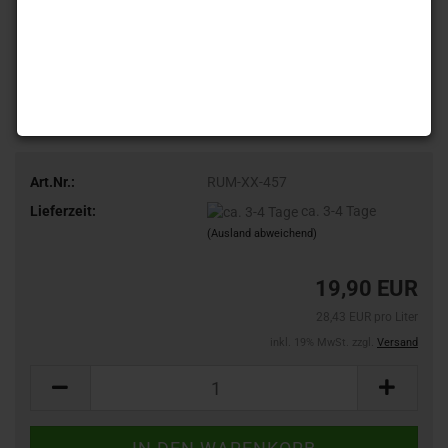
Art.Nr.:
RUM-XX-457
Lieferzeit:
ca. 3-4 Tage
(Ausland abweichend)
19,90 EUR
28,43 EUR pro Liter
inkl. 19% MwSt. zzgl.
Versand