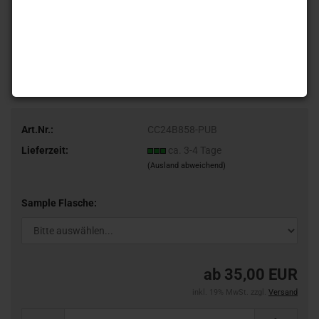
Art.Nr.:
CC24B858-PUB
Lieferzeit:
ca. 3-4 Tage
(Ausland abweichend)
Sample Flasche:
ab 35,00 EUR
inkl. 19% MwSt. zzgl.
Versand