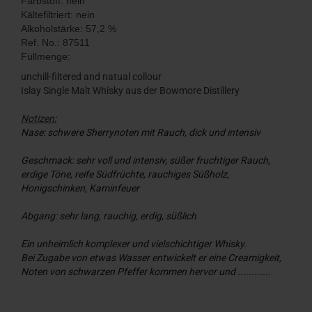
Farbstoff: nein
Kältefiltriert: nein
Alkoholstärke: 57,2 %
Ref. No.: 87511
Füllmenge:
unchill-filtered and natual collour
Islay Single Malt Whisky aus der Bowmore Distillery
Notizen:
Nase: schwere Sherrynoten mit Rauch, dick und intensiv
Geschmack: sehr voll und intensiv, süßer fruchtiger Rauch,
erdige Töne, reife Südfrüchte, rauchiges Süßholz,
Honigschinken, Kaminfeuer
Abgang: sehr lang, rauchig, erdig, süßlich
Ein unheimlich komplexer und vielschichtiger Whisky.
Bei Zugabe von etwas Wasser entwickelt er eine Creamigkeit,
Noten von schwarzen Pfeffer kommen hervor und ............