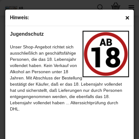
Hin­weis:
« Erster
« zurück
Jugendschutz
4
Artikel in dieser Kategorie
Old Loch Ind­aal 1987 - 24 Jahre Sher­ry Cask (Bo­w­mo­re) 57,2% /
Unser Shop-Angebot richtet sich
Sam­ple ab
ausschließlich an geschäftsfähige
Personen, die das 18. Lebensjahr
vollendet haben. Kein Verkauf von
Alkohol an Personen unter 18
Jahren. Mit Abschluss der Bestellung
bestätigt der Käufer, daß er das 18. Lebensjahr vollendet
hat und sicherstellt, daß Lieferungen nur durch Personen
entgegengenommen werden, die ebenfalls das 18.
Lebensjahr vollendet haben ... Alterssichtprüfung durch
DHL.