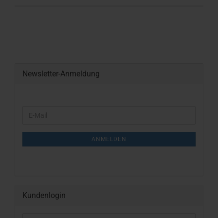
Newsletter-Anmeldung
WEITER
E-
ZUR
Mail
NEWSLETTER-
ANMELDUNG
ANMELDEN
Kundenlogin