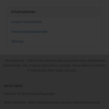
Informationen
Unsere Fotoarbeiten
Veranstaltungskalender
Sitemap
Wir haben ca. 1300 Sorten Whisky und zusätzlich Rum, Edelbrände,
Obstbrände, Gin, Cognac und Liköre vorrätig. Sowie edle schottische
Fruchtweine, Met, Cider, Ale und ....
MEHR ÜBER...
Versand- & Zahlungsbedingungen
Widerrufsrecht, Widerrufsbelehrung & Muster-Widerrufsformular