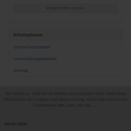
ERWEITERTE SUCHE
Informationen
Unsere Fotoarbeiten
Veranstaltungskalender
Sitemap
Wir haben ca. 1300 Sorten Whisky und zusätzlich Rum, Edelbrände,
Obstbrände, Gin, Cognac und Liköre vorrätig. Sowie edle schottische
Fruchtweine, Met, Cider, Ale und ....
MEHR ÜBER...