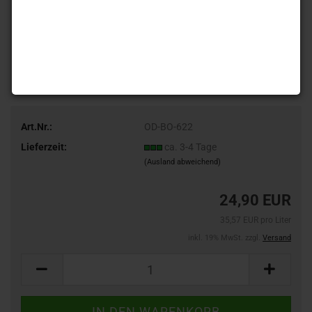
Art.Nr.:
OD-BO-622
Lieferzeit:
ca. 3-4 Tage
(Ausland abweichend)
24,90 EUR
35,57 EUR pro Liter
inkl. 19% MwSt. zzgl.
Versand