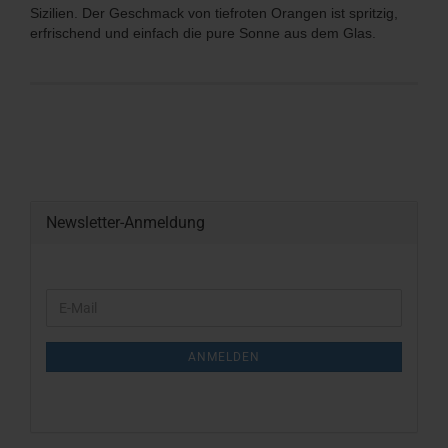
Sizilien. Der Geschmack von tiefroten Orangen ist spritzig,
erfrischend und einfach die pure Sonne aus dem Glas.
Newsletter-Anmeldung
WEITER
E-
ZUR
Mail
NEWSLETTER-
ANMELDUNG
ANMELDEN