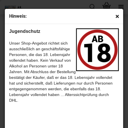
Hin­weis:
« Erster
« zurück
weiter »
Letzter »
Jugendschutz
20
Artikel in dieser Kategorie
O´Don­nell Moons­hi­ne Blut­oran­ge mit 20,0% - Likör mit herb-​süßen
Unser Shop-Angebot richtet sich
Blut­oran­gen im 700 ml Mason Glas - Odon­nell Moons­hi­ne aus Ber­lin
ausschließlich an geschäftsfähige
Personen, die das 18. Lebensjahr
vollendet haben. Kein Verkauf von
Alkohol an Personen unter 18
Jahren. Mit Abschluss der Bestellung
bestätigt der Käufer, daß er das 18. Lebensjahr vollendet
hat und sicherstellt, daß Lieferungen nur durch Personen
entgegengenommen werden, die ebenfalls das 18.
Lebensjahr vollendet haben ... Alterssichtprüfung durch
DHL.