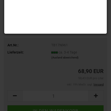
Art.Nr.:
TB17N961
Lieferzeit:
ca. 3-4 Tage
(Ausland abweichend)
68,90 EUR
98,43 EUR pro Liter
inkl. 19% MwSt. zzgl.
Versand