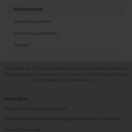
Informationen
Unsere Fotoarbeiten
Veranstaltungskalender
Sitemap
Wir haben ca. 1300 Sorten Whisky und zusätzlich Rum, Edelbrände,
Obstbrände, Gin, Cognac und Liköre vorrätig. Sowie edle schottische
Fruchtweine, Met, Cider, Ale und ....
MEHR ÜBER...
Versand- & Zahlungsbedingungen
Widerrufsrecht, Widerrufsbelehrung & Muster-Widerrufsformular
Widerrufsbelehrung