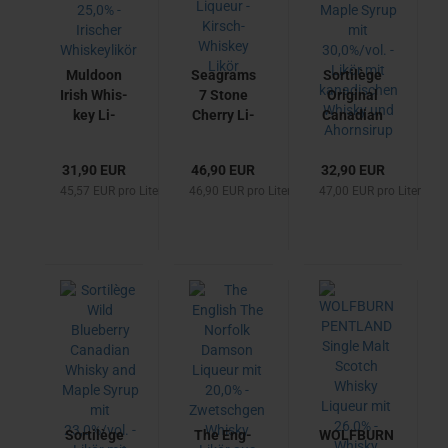
Mul­doon
Se­agrams
Sor­tilège
Irish Whis­
7 Stone
Ori­gi­nal
key Li­
Cher­ry Li­
Ca­na­di­an
queur mir
queur -
Whis­ky
25,0% - Iri­
Kirsch-​​
and Maple
31,90 EUR
46,90 EUR
32,90 EUR
scher
Whis­key
Syrup mit
45,57 EUR pro Liter
46,90 EUR pro Liter
47,00 EUR pro Liter
Whis­key­li­
Likör
30,0%/vol.
kör
- Likör mit
ka­na­di­
schen
Whis­ky
und
Ahorn­si­
rup
Sor­tilège
The Eng­
WOLFBURN