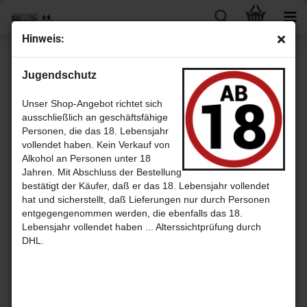
Hin­weis:
Liköre mit Whisky
Jugendschutz
Unser Shop-Angebot richtet sich
ausschließlich an geschäftsfähige
Sortieren nach
pro Seite
Sortieren nach
30 pro Seite
Personen, die das 18. Lebensjahr
vollendet haben. Kein Verkauf von
1
Alkohol an Personen unter 18
Jahren. Mit Abschluss der Bestellung
bestätigt der Käufer, daß er das 18. Lebensjahr vollendet
hat und sicherstellt, daß Lieferungen nur durch Personen
entgegengenommen werden, die ebenfalls das 18.
Lebensjahr vollendet haben ... Alterssichtprüfung durch
DHL.
Black Vel­
Cel­tic
Dram­bu­ie
vet Toas­
Honey -
The Isle of