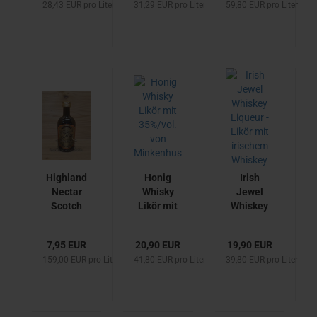
28,43 EUR pro Liter
31,29 EUR pro Liter
59,80 EUR pro Liter
Whis­key
Whis­ky
Whis­ky
und 30,0%
aus
Kräu­ter­li­
von The
Schott­
kör mit
Dub­lin Li­
land
40%
ber­ties Di­
stil­le­ry
High­land
Honig
Irish
Nec­tar
Whis­ky
Jewel
Scotch
Likör mit
Whis­key
Whis­ky Li­
35%/vol.
Li­queur -
queur mit
von Min­
Likör mit
7,95 EUR
20,90 EUR
19,90 EUR
35,0% als
ken­hus
iri­schem
159,00 EUR pro Liter
41,80 EUR pro Liter
39,80 EUR pro Liter
50ml Mi­
Whis­key
nia­tur -
Likör mit
Whis­ky