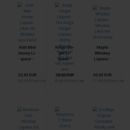
aus
Schott­
land
Irish Mist
Kings Gin­
Maple
Honey Li­
ger Li­
Whis­key
queur -
queur -
Li­queur -
Likör mit
The King's
Whis­key
Whis­key
Gin­ger Li­
Likör mit
23,90 EUR
24,90 EUR
55,90 EUR
aus Ir­land
queur
Ahorn­si­
34,14 EUR pro Liter
49,80 EUR pro Liter
111,80 EUR pro Liter
(Berry
rup
Bros &
Rudd) ist
ein Likör
mit Ing­wer
aus Eng­
land