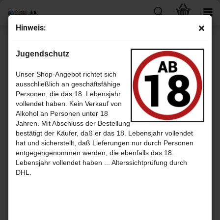
Hin­weis:
« Erster
« zurück
weiter »
Letzter »
Jugendschutz
7
Artikel in dieser Kategorie
Le­se­zei­chen - mal etwas an­ders
Unser Shop-Angebot richtet sich
ausschließlich an geschäftsfähige
Personen, die das 18. Lebensjahr
vollendet haben. Kein Verkauf von
Alkohol an Personen unter 18
Jahren. Mit Abschluss der Bestellung
bestätigt der Käufer, daß er das 18. Lebensjahr vollendet
hat und sicherstellt, daß Lieferungen nur durch Personen
entgegengenommen werden, die ebenfalls das 18.
Lebensjahr vollendet haben ... Alterssichtprüfung durch
DHL.