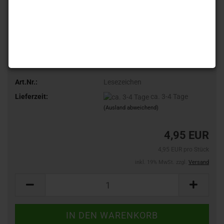
Art.Nr.:
Lesezeichen
Lieferzeit:
ca. 3-4 Tage
(Ausland abweichend)
4,95 EUR
4,95 EUR pro Stück
inkl. 19% MwSt. zzgl.
Versand