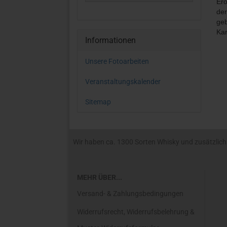
Ero
der
geb
Kar
Informationen
Unsere Fotoarbeiten
Veranstaltungskalender
Sitemap
Wir haben ca. 1300 Sorten Whisky und zusätzlich R
MEHR ÜBER...
Versand- & Zahlungsbedingungen
Widerrufsrecht, Widerrufsbelehrung &