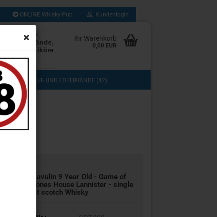
ONLINE Whisky-Pub
Kundenlogin
rten Whisky
Ihr Warenkorb
Rum, Edelbrände,
0,00 EUR
, Cognac, Liköre
les mehr
(103)
OBST- UND EDELBRÄNDE (42)
DOS (3)
COGNAC, GRAPPA UND BRANDY (13)
TASTING (8)
GESCHENKSETS (11)
UB (280)
SAMMLUNG (43)
Lagavulin 9 Year Old - Game of
Thrones House Lannister - single
Malt scotch Whisky