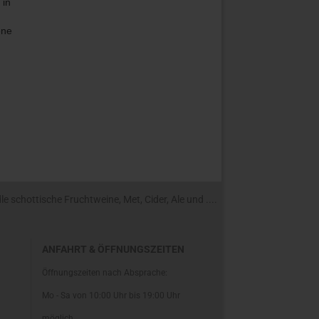
 in
ene
 schottische Fruchtweine, Met, Cider, Ale und ....
ANFAHRT & ÖFFNUNGSZEITEN
Öffnungszeiten nach Absprache:
Mo - Sa von 10:00 Uhr bis 19:00 Uhr
möglich