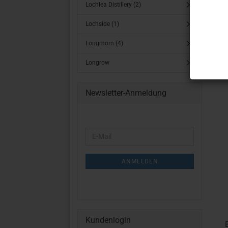
Lochlea Distillery (2)
Lochside (1)
Longmorn (4)
Longrow
Newsletter-Anmeldung
WEITER
E-
ZUR
Mail
NEWSLETTER-
ANMELDUNG
ANMELDEN
Kundenlogin