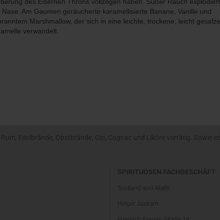
berung des Eisernen Throns vollzogen haben. Süßer Rauch explodiert
 Nase. Am Gaumen geräucherte karamellisierte Banane, Vanille und
ranntem Marshmallow, der sich in eine leichte, trockene, leicht gesalz
amelle verwandelt.
um, Edelbrände, Obstbrände, Gin, Cognac und Liköre vorrätig. Sowie edle
SPIRITUOSEN FACHGESCHÄFT
Scotland-and-Malts
Holger Jastram
Friedrich-Engels-Straße 18