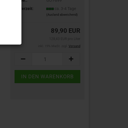
Art.Nr.:
GOT-899
Lieferzeit:
ca. 3-4 Tage
(Ausland abweichend)
89,90 EUR
128,43 EUR pro Liter
inkl. 19% MwSt. zzgl.
Versand