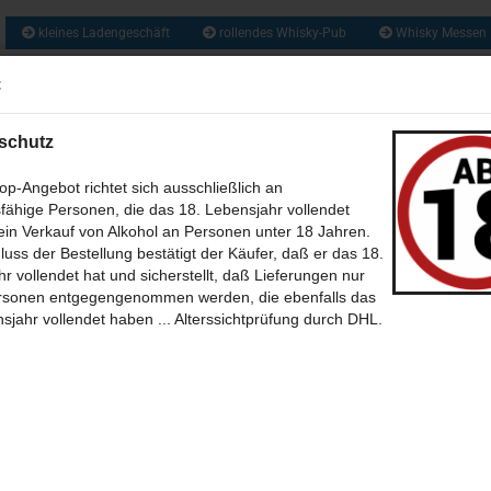
kleines Ladengeschäft
rollendes Whisky-Pub
Whisky Messen
ca. 1300 So
:
Suche...
und zusätzlich 
Obstbrände, Gin
und vie
schutz
US ALLER WELT (209)
RUM & RHUM (133)
GIN UND GENEVER / JENEVER 
p-Angebot richtet sich ausschließlich an
fähige Personen, die das 18. Lebensjahr vollendet
WEIN - MET - CIDER - BIER (46)
BABY WHISKY - NEW SPIRIT (6)
CALVA
in Verkauf von Alkohol an Personen unter 18 Jahren.
»
»
tseite
Whisky aus Schottland
luss der Bestellung bestätigt der Käufer, daß er das 18.
»
»
(35)
sky aus Schottland A bis Z (Alphabetische Sortierung)
SÜSSES + SALZIGES MIT UND OHNE (39)
BÜCHER (7)
L
THEMEN 
r vollendet hat und sicherstellt, daß Lieferungen nur
»
avulin
rsonen entgegengenommen werden, die ebenfalls das
avulin 9 Year Old - Game of Thrones House Lannister - single Malt scotch
-BILDER (12)
POSTKARTEN (39)
SONSTIGES (30)
ONLINE WHISKY-P
sjahr vollendet haben ... Alterssichtprüfung durch DHL.
sky
5
Artikel in dieser Kategorie
 Erster
« zurück
weiter »