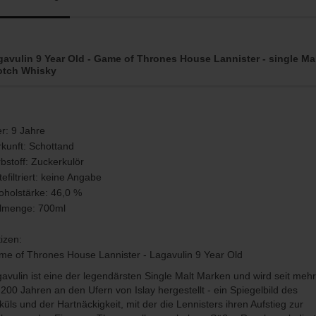
gavulin 9 Year Old - Game of Thrones House Lannister - single Ma
otch Whisky
er: 9 Jahre
kunft: Schottand
bstoff: Zuckerkulör
tefiltriert: keine Angabe
oholstärke: 46,0 %
llmenge: 700ml
izen:
e of Thrones House Lannister - Lagavulin 9 Year Old
avulin ist eine der legendärsten Single Malt Marken und wird seit mehr
 200 Jahren an den Ufern von Islay hergestellt - ein Spiegelbild des
küls und der Hartnäckigkeit, mit der die Lennisters ihren Aufstieg zur