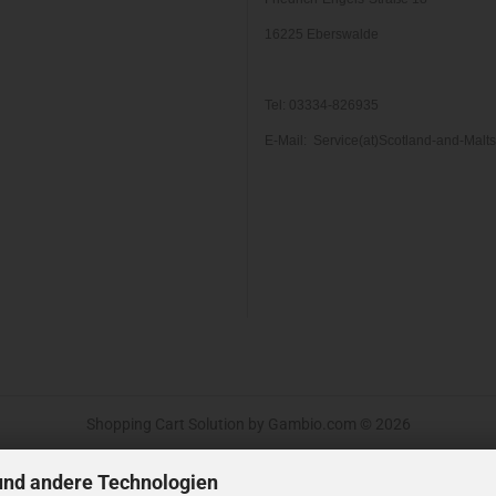
16225 Eberswalde
Tel: 03334-826935
E-Mail: Service(at)Scotland-and-Malt
Shopping Cart Solution
by Gambio.com © 2026
und andere Technologien