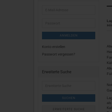
E-
Mail-
Adresse
La
Passwort
sc
ANMELDEN
Alt
Konto erstellen
Her
Passwort vergessen?
Far
Käl
Alk
Erweiterte Suche
Fü
Erweiterte
Not
Suche
Gam
Lag
SUCHEN
als
Kal
ERWEITERTE SUCHE