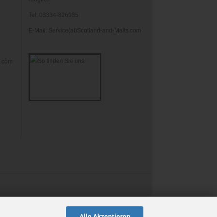
Tel: 03334-826935
E-Mail: Service(at)Scotland-and-Malts.com
s.com
Alle Akzeptieren