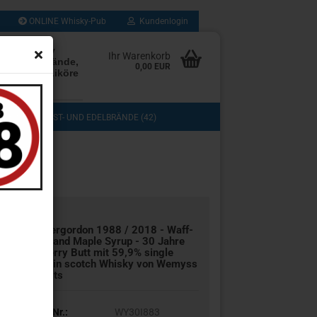
ONLINE Whisky-Pub
Kundenlogin
rten Whisky
Ihr Warenkorb
Rum, Edelbrände,
0,00 EUR
, Cognac, Liköre
les mehr
(103)
OBST- UND EDELBRÄNDE (42)
DOS (3)
COGNAC, GRAPPA UND BRANDY (13)
TASTING (8)
GESCHENKSETS (11)
UB (280)
SAMMLUNG (43)
In­vergor­don 1988 / 2018 - Waf­f­
les and Maple Syrup - 30 Jahre
Sher­ry Butt mit 59,9% sin­gle
Grain scotch Whis­ky von We­myss
Malts
Art.Nr.:
WY30I883