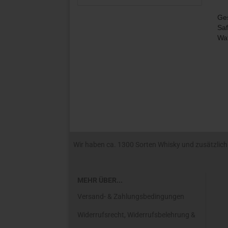
Ges
Saf
Waf
Wir haben ca. 1300 Sorten Whisky und zusätzlich R
MEHR ÜBER...
Versand- & Zahlungsbedingungen
Widerrufsrecht, Widerrufsbelehrung &