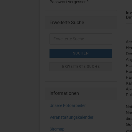
Passwort vergessen?
Inv
Bu
Erweiterte Suche
Erweiterte
Suche
Alt
Her
SUCHEN
Des
Abg
Fla
ERWEITERTE SUCHE
Fas
Far
Käl
Alk
Informationen
Fü
Unsere Fotoarbeiten
Not
Nas
Veranstaltungskalender
die
Gew
Sitemap
wie