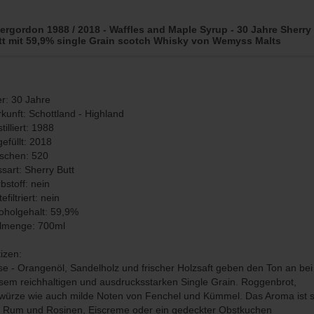
ergordon 1988 / 2018 - Waffles and Maple Syrup - 30 Jahre Sherry
tt mit 59,9% single Grain scotch Whisky von Wemyss Malts
er: 30 Jahre
kunft: Schottland - Highland
tilliert: 1988
efüllt: 2018
schen: 520
sart: Sherry Butt
bstoff: nein
tefiltriert: nein
oholgehalt: 59,9%
llmenge: 700ml
izen:
e - Orangenöl, Sandelholz und frischer Holzsaft geben den Ton an bei
sem reichhaltigen und ausdrucksstarken Single Grain. Roggenbrot,
ürze wie auch milde Noten von Fenchel und Kümmel. Das Aroma ist 
 Rum und Rosinen, Eiscreme oder ein gedeckter Obstkuchen