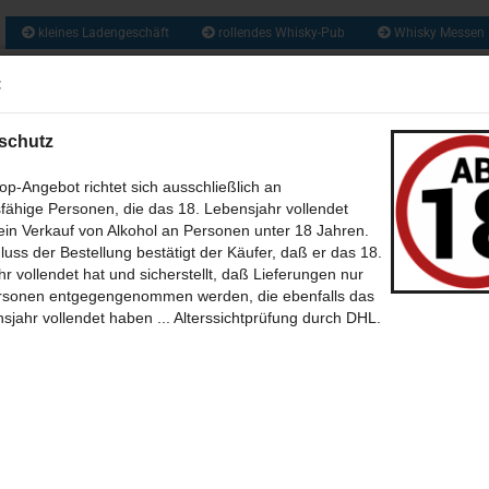
kleines Ladengeschäft
rollendes Whisky-Pub
Whisky Messen
ca. 1300 So
:
Suche...
und zusätzlich 
Obstbrände, Gin
und vie
schutz
US ALLER WELT (209)
RUM & RHUM (133)
GIN UND GENEVER / JENEVER 
p-Angebot richtet sich ausschließlich an
fähige Personen, die das 18. Lebensjahr vollendet
WEIN - MET - CIDER - BIER (46)
BABY WHISKY - NEW SPIRIT (6)
CALVA
in Verkauf von Alkohol an Personen unter 18 Jahren.
»
»
»
tseite
Whisky aus Schottland
Single Grain Whisky
luss der Bestellung bestätigt der Käufer, daß er das 18.
ergordon 1988 / 2018 - Waffles and Maple Syrup - 30 Jahre Sherry Butt mit
(35)
SÜSSES + SALZIGES MIT UND OHNE (39)
BÜCHER (7)
THEMEN 
r vollendet hat und sicherstellt, daß Lieferungen nur
9% single Grain scotch Whisky von Wemyss Malts
rsonen entgegengenommen werden, die ebenfalls das
-BILDER (12)
POSTKARTEN (39)
SONSTIGES (30)
ONLINE WHISKY-P
sjahr vollendet haben ... Alterssichtprüfung durch DHL.
33
Artikel in dieser Kategorie
 Erster
« zurück
weiter »
Letzter »