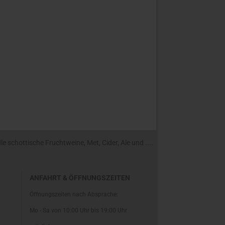
 schottische Fruchtweine, Met, Cider, Ale und ....
ANFAHRT & ÖFFNUNGSZEITEN
Öffnungszeiten nach Absprache:
Mo - Sa von 10:00 Uhr bis 19:00 Uhr