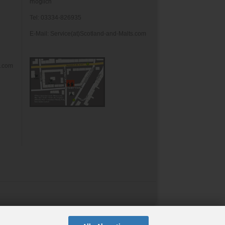
möglich
Tel: 03334-826935
E-Mail: Service(at)Scotland-and-Malts.com
s.com