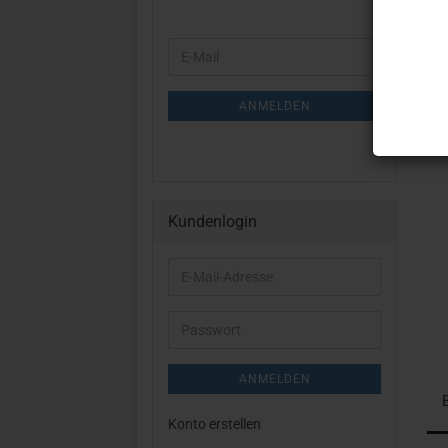
WEITER
E-
ZUR
Mail
NEWSLETTER-
ANMELDUNG
ANMELDEN
Kundenlogin
E-
Mail-
Adresse
Passwort
ANMELDEN
Konto erstellen