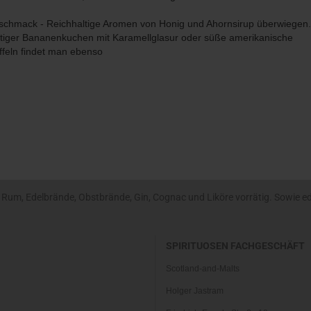
chmack - Reichhaltige Aromen von Honig und Ahornsirup überwiegen.
tiger Bananenkuchen mit Karamellglasur oder süße amerikanische
feln findet man ebenso
um, Edelbrände, Obstbrände, Gin, Cognac und Liköre vorrätig. Sowie edle
SPIRITUOSEN FACHGESCHÄFT
Scotland-and-Malts
Holger Jastram