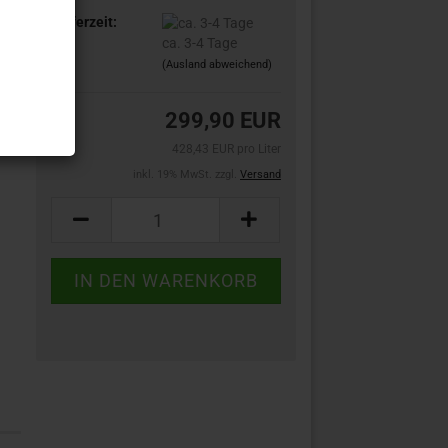
Lieferzeit:
ca. 3-4 Tage
(Ausland abweichend)
299,90 EUR
428,43 EUR pro Liter
inkl. 19% MwSt. zzgl.
Versand