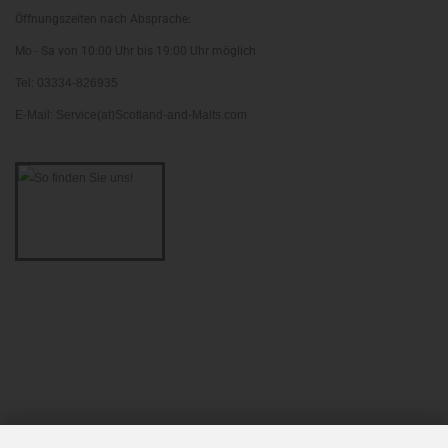
Öffnungszeiten nach Absprache:
Mo - Sa von 10:00 Uhr bis 19:00 Uhr möglich
Tel: 03334-826935
E-Mail: Service(at)Scotland-and-Malts.com