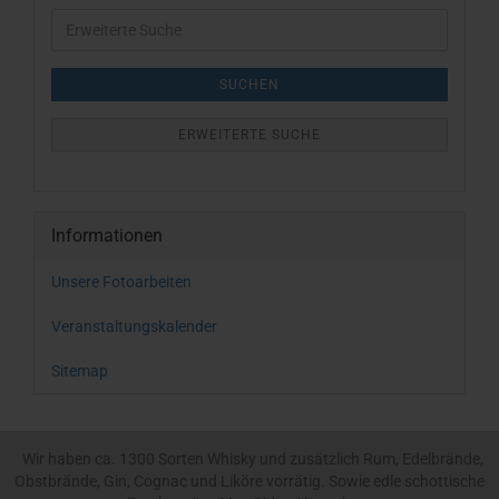
Erweiterte
Suche
SUCHEN
ERWEITERTE SUCHE
Informationen
Unsere Fotoarbeiten
Veranstaltungskalender
Sitemap
Wir haben ca. 1300 Sorten Whisky und zusätzlich Rum, Edelbrände,
Obstbrände, Gin, Cognac und Liköre vorrätig. Sowie edle schottische