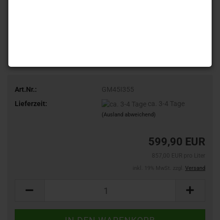
Art.Nr.:
GM45I355
Lieferzeit:
ca. 3-4 Tage
(Ausland abweichend)
599,90 EUR
857,00 EUR pro Liter
inkl. 19% MwSt. zzgl.
Versand