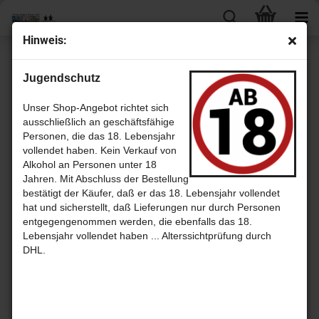
Hin­weis:
« Erster
« zurück
weiter »
Letzter »
Jugendschutz
27
Artikel in dieser Kategorie
In­vergor­don 1972 - 45 Jahre Bour­bon Cask No. 13000018 mit 49,4% -
Unser Shop-Angebot richtet sich
sin­gle Grain scotch Whis­ky von The Grain­man
ausschließlich an geschäftsfähige
Personen, die das 18. Lebensjahr
vollendet haben. Kein Verkauf von
Alkohol an Personen unter 18
Jahren. Mit Abschluss der Bestellung
bestätigt der Käufer, daß er das 18. Lebensjahr vollendet
hat und sicherstellt, daß Lieferungen nur durch Personen
entgegengenommen werden, die ebenfalls das 18.
Lebensjahr vollendet haben ... Alterssichtprüfung durch
DHL.