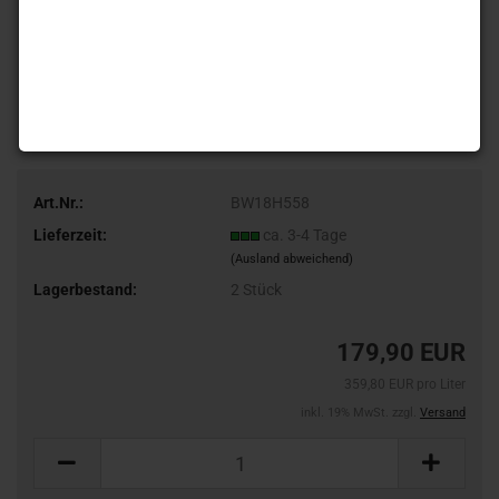
Art.Nr.:
BW18H558
Lieferzeit:
ca. 3-4 Tage
(Ausland abweichend)
Lagerbestand:
2
Stück
179,90 EUR
359,80 EUR pro Liter
inkl. 19% MwSt. zzgl.
Versand