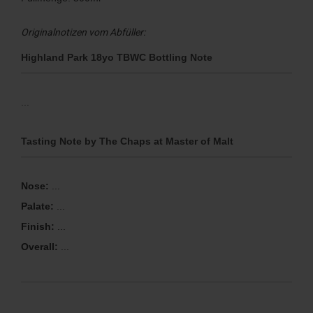
Originalnotizen vom Abfüller:
Highland Park 18yo TBWC Bottling Note
...
Tasting Note by The Chaps at Master of Malt
Nose:
...
Palate:
...
Finish:
...
Overall:
...