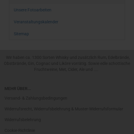
Unsere Fotoarbeiten
Veranstaltungskalender
Sitemap
Wir haben ca. 1300 Sorten Whisky und zusätzlich Rum, Edelbrände,
Obstbrände, Gin, Cognac und Liköre vorrätig. Sowie edle schottische
Fruchtweine, Met, Cider, Ale und ....
MEHR ÜBER...
Versand- & Zahlungsbedingungen
Widerrufsrecht, Widerrufsbelehrung & Muster-Widerrufsformular
Widerrufsbelehrung
Cookie-Richtlinie