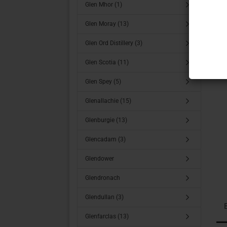
Glen Mhor (1)
Glen Moray (13)
Glen Ord Distillery (3)
Glen Scotia (11)
Glen Spey (5)
Glenallachie (15)
Glenburgie (13)
Glencadam (3)
Glendower
Glendronach
Glendullan (3)
Glenfarclas (13)