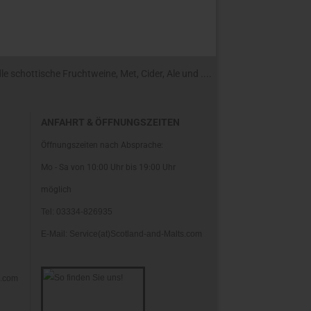
 schottische Fruchtweine, Met, Cider, Ale und ....
ANFAHRT & ÖFFNUNGSZEITEN
Öffnungszeiten nach Absprache:
Mo - Sa von 10:00 Uhr bis 19:00 Uhr
möglich
Tel: 03334-826935
E-Mail: Service(at)Scotland-and-Malts.com
s.com