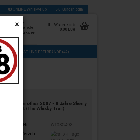
ONLINE Whisky-Pub
Kundenlogin
rten Whisky
Ihr Warenkorb
Rum, Edelbrände,
0,00 EUR
, Cognac, Liköre
les mehr
(103)
OBST- UND EDELBRÄNDE (42)
DOS (3)
COGNAC, GRAPPA UND BRANDY (13)
TASTING (8)
GESCHENKSETS (11)
UB (280)
SAMMLUNG (43)
Glen­ro­thes 2007 - 8 Jahre Sher­ry
Butt (The Whis­ky Trail)
Art.Nr.:
WT08G493
Lieferzeit: