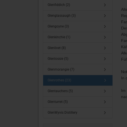
Glenfiddich (2)
Alt
Reg
Glenglassaugh (3)
Fas
Glengoyne (3)
Des
Abg
Glenkinchie (1)
Far
Käl
Glenlivet (8)
Alk
Glenlossie (5)
Fül
Glenmorangie (7)
Not
In 
Glenrothes (23)
Im 
Glentauchers (5)
nac
Glenturret (5)
GlenWyvis Distillery