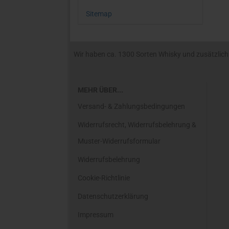
Sitemap
Wir haben ca. 1300 Sorten Whisky und zusätzlich R
MEHR ÜBER...
Versand- & Zahlungsbedingungen
Widerrufsrecht, Widerrufsbelehrung &
Muster-Widerrufsformular
Widerrufsbelehrung
Cookie-Richtlinie
Datenschutzerklärung
Impressum