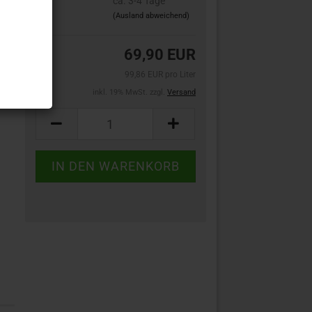
ca. 3-4 Tage
(Ausland abweichend)
69,90 EUR
99,86 EUR pro Liter
inkl. 19% MwSt. zzgl.
Versand