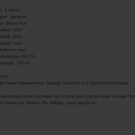
er: 8 Jahre
ion: Speyside
s: Sherry Butt
tilliert: 2007
efüllt: 2016
bstoff: nein
tefiltriert: nein
oholstärke: 46,0 %
lmenge: 700 ml
izen:
der Nase Kaffeearomen, Nougat, Karamell und Zartbitterschokolade.
Geschmack dann fruchtiger mit Kirsche und Orange sowie nussige No
h Haselnuss, Nutella. Ein süffiger „every day dram“.