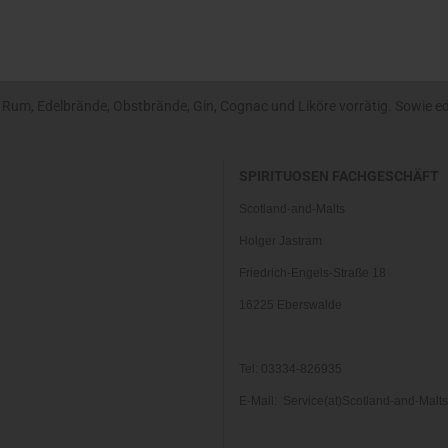
um, Edelbrände, Obstbrände, Gin, Cognac und Liköre vorrätig. Sowie edle
SPIRITUOSEN FACHGESCHÄFT
Scotland-and-Malts
Holger Jastram
Friedrich-Engels-Straße 18
16225 Eberswalde
Tel: 03334-826935
E-Mail: Service(at)Scotland-and-Malt