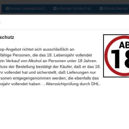
kleines Ladengeschäft
rollendes Whisky-Pub
Whisky Messen
ca. 1300 So
:
Suche...
und zusätzlich 
Obstbrände, Gin
und vie
schutz
US ALLER WELT (209)
RUM & RHUM (133)
GIN UND GENEVER / JENEVER 
p-Angebot richtet sich ausschließlich an
fähige Personen, die das 18. Lebensjahr vollendet
WEIN - MET - CIDER - BIER (46)
BABY WHISKY - NEW SPIRIT (6)
CALVA
in Verkauf von Alkohol an Personen unter 18 Jahren.
»
»
tseite
Whisky aus Schottland
luss der Bestellung bestätigt der Käufer, daß er das 18.
»
»
(35)
sky aus Schottland A bis Z (Alphabetische Sortierung)
SÜSSES + SALZIGES MIT UND OHNE (39)
BÜCHER (7)
G
THEMEN 
r vollendet hat und sicherstellt, daß Lieferungen nur
»
nrothes
Glenrothes 2007 - 8 Jahre Sherry Butt (The Whisky Trail)
rsonen entgegengenommen werden, die ebenfalls das
-BILDER (12)
POSTKARTEN (39)
SONSTIGES (30)
ONLINE WHISKY-P
sjahr vollendet haben ... Alterssichtprüfung durch DHL.
23
Artikel in dieser Kategorie
 Erster
« zurück
weiter »
Letzter »