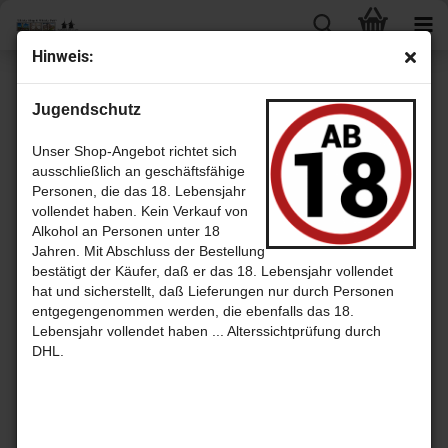
Hinweis:
« zurück
weiter »
Letzter »
Jugendschutz
8
Artikel in dieser Kategorie
Glenlivet 1972 - 36 Jahre Fino Sherry Cask + 10 Monate Jamaica
Unser Shop-Angebot richtet sich
Rum Finish (Cask from Long Pond Distillery) mit 44.9% - Alambic
ausschließlich an geschäftsfähige
Classique Collection
Personen, die das 18. Lebensjahr
vollendet haben. Kein Verkauf von
Alkohol an Personen unter 18
Jahren. Mit Abschluss der Bestellung
bestätigt der Käufer, daß er das 18. Lebensjahr vollendet
hat und sicherstellt, daß Lieferungen nur durch Personen
entgegengenommen werden, die ebenfalls das 18.
Lebensjahr vollendet haben ... Alterssichtprüfung durch
DHL.