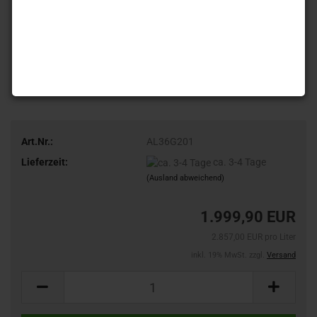
Art.Nr.:
AL36G201
Lieferzeit:
ca. 3-4 Tage
(Ausland abweichend)
1.999,90 EUR
2.857,00 EUR pro Liter
inkl. 19% MwSt. zzgl.
Versand