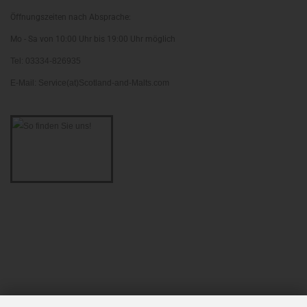
Öffnungszeiten nach Absprache:
Mo - Sa von 10:00 Uhr bis 19:00 Uhr möglich
Tel: 03334-826935
E-Mail: Service(at)Scotland-and-Malts.com