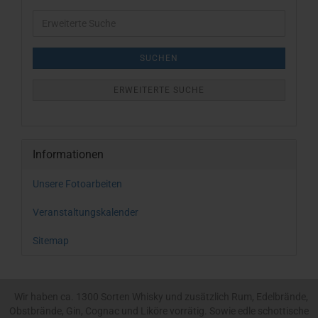
Erweiterte
Suche
SUCHEN
ERWEITERTE SUCHE
Informationen
Unsere Fotoarbeiten
Veranstaltungskalender
Sitemap
Wir haben ca. 1300 Sorten Whisky und zusätzlich Rum, Edelbrände,
Obstbrände, Gin, Cognac und Liköre vorrätig. Sowie edle schottische