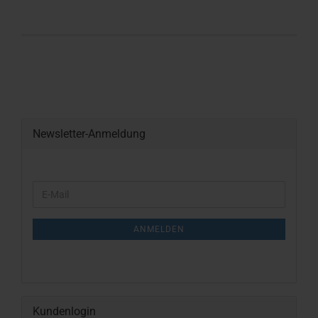
Newsletter-Anmeldung
WEITER
E-
ZUR
Mail
NEWSLETTER-
ANMELDUNG
ANMELDEN
Kundenlogin