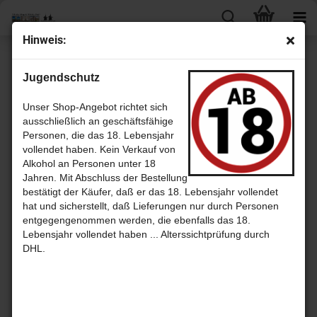
Hin­weis:
« Erster
« zurück
Jugendschutz
4
Artikel in dieser Kategorie
Glen Keith Batch 3 - 47,8% That Boutique-​y Whis­ky Com­pa­ny
Unser Shop-Angebot richtet sich
ausschließlich an geschäftsfähige
Personen, die das 18. Lebensjahr
vollendet haben. Kein Verkauf von
Alkohol an Personen unter 18
Jahren. Mit Abschluss der Bestellung
bestätigt der Käufer, daß er das 18. Lebensjahr vollendet
hat und sicherstellt, daß Lieferungen nur durch Personen
entgegengenommen werden, die ebenfalls das 18.
Lebensjahr vollendet haben ... Alterssichtprüfung durch
DHL.