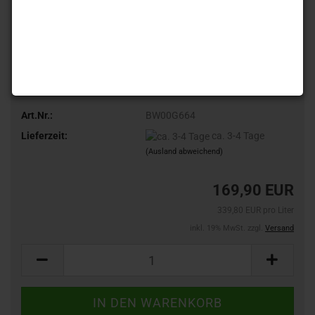
Art.Nr.:
BW00G664
Lieferzeit:
ca. 3-4 Tage
(Ausland abweichend)
169,90 EUR
339,80 EUR pro Liter
inkl. 19% MwSt. zzgl.
Versand