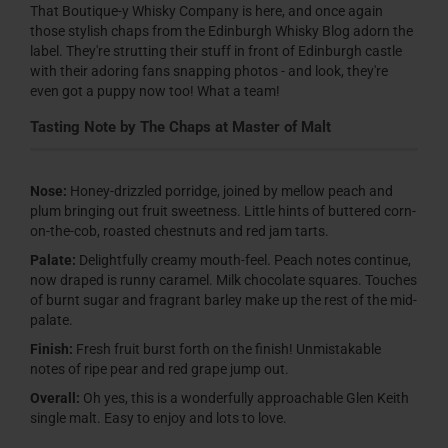
That Boutique-y Whisky Company is here, and once again
those stylish chaps from the Edinburgh Whisky Blog adorn the
label. They're strutting their stuff in front of Edinburgh castle
with their adoring fans snapping photos - and look, they're
even got a puppy now too! What a team!
Tasting Note by The Chaps at Master of Malt
Nose:
Honey-drizzled porridge, joined by mellow peach and
plum bringing out fruit sweetness. Little hints of buttered corn-
on-the-cob, roasted chestnuts and red jam tarts.
Palate:
Delightfully creamy mouth-feel. Peach notes continue,
now draped is runny caramel. Milk chocolate squares. Touches
of burnt sugar and fragrant barley make up the rest of the mid-
palate.
Finish:
Fresh fruit burst forth on the finish! Unmistakable
notes of ripe pear and red grape jump out.
Overall:
Oh yes, this is a wonderfully approachable Glen Keith
single malt. Easy to enjoy and lots to love.