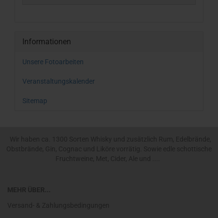
Informationen
Unsere Fotoarbeiten
Veranstaltungskalender
Sitemap
Wir haben ca. 1300 Sorten Whisky und zusätzlich Rum, Edelbrände,
Obstbrände, Gin, Cognac und Liköre vorrätig. Sowie edle schottische
Fruchtweine, Met, Cider, Ale und ....
MEHR ÜBER...
Versand- & Zahlungsbedingungen