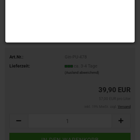
Art.Nr.:
Gin-PU-478
Lieferzeit:
ca. 3-4 Tage
(Ausland abweichend)
39,90 EUR
57,00 EUR pro Liter
inkl. 19% MwSt. zzgl.
Versand