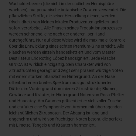
Wacholderbeeren (die nicht in der südlichen Hemisphäre
wachsen), nur peruanische botanische Zutaten verwendet. Die
pflanzlichen Stoffe, die seiner Herstellung dienen, werden
frisch, direkt von kleinen lokalen Produzenten geliefert und
sofort verarbeitet. Alle Phasen seines Produktionsprozesses
werden schonend, eine nach der anderen, per Hand
durchgeführt. Nur auf diese Weise wird die maximale Kontrolle
über die Entwicklung eines echten Premium-Gins erreicht. Alle
Flaschen werden einzeln handetikettiert und vom Master
Destillateur Eric Rothig López handsigniert. Jede Flasche
GIN‘CA ist wirklich einzigartig. Sein Charakter wird von
Zitrusfrüchten geprägt und zeigt sehr präsent würzige Noten
mit einem starken pflanzlichen Hintergrund. An der Nase
offenbart er ein breites Spektrum aus gut strukturierten
Düften: im Vordergrund dominieren Zitrusfrüchte, Blumen,
Gewürze und Kräuter, im Hintergrund Noten von Rosa-Pfeffer
und Huacatay. Am Gaumen präsentiert er sich voller Frische
und entfaltet eine Symphonie von Aromen mit überragenden,
leicht süßlichen Zitrusnoten. Der Abgang ist lang und
angenehm und wird von fruchtigen Noten betont, die perfekt
mit Limette, Tangelo und Kräutern harmoniert.