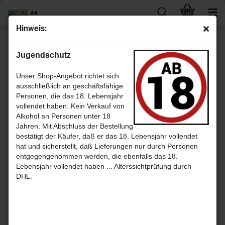
Hin­weis:
« Erster
« zurück
weiter »
Letzter »
Jugendschutz
103
Artikel in dieser Kategorie
GIN´CA pe­rua­ni­scher Gin - Hand­craf­ted small Batch - Ginca Gin aus
Unser Shop-Angebot richtet sich
Peru
ausschließlich an geschäftsfähige
Personen, die das 18. Lebensjahr
vollendet haben. Kein Verkauf von
Alkohol an Personen unter 18
Jahren. Mit Abschluss der Bestellung
bestätigt der Käufer, daß er das 18. Lebensjahr vollendet
hat und sicherstellt, daß Lieferungen nur durch Personen
entgegengenommen werden, die ebenfalls das 18.
Lebensjahr vollendet haben ... Alterssichtprüfung durch
DHL.