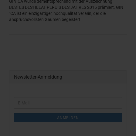
GIN´CA wurde dementsprechend mit der Auszeichnung
BESTES DESTILLAT PERU´S DES JAHRES 2015 prämiert. GIN
´CA ist ein einzigartiger, hochqualitativer Gin, der die
anspruchsvollsten Gaumen begeistert.
Newsletter-Anmeldung
WEITER
E-
ZUR
Mail
NEWSLETTER-
ANMELDUNG
ANMELDEN