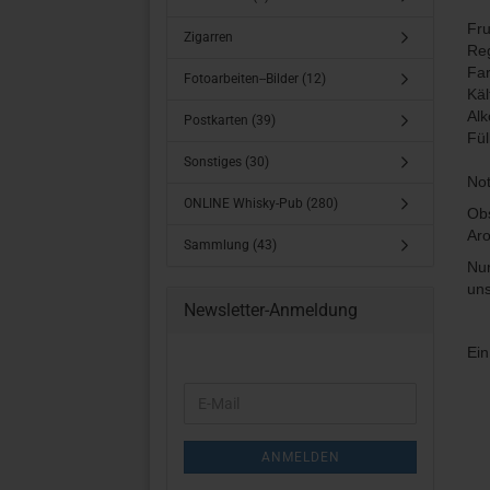
Fru
Zigarren
Reg
Far
Fotoarbeiten--Bilder (12)
Käl
Alk
Postkarten (39)
Fü
Sonstiges (30)
Not
ONLINE Whisky-Pub (280)
Obs
Aro
Sammlung (43)
Nur
uns
Newsletter-Anmeldung
Ein
WEITER
E-
ZUR
Mail
NEWSLETTER-
ANMELDUNG
ANMELDEN