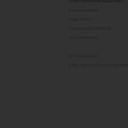
SPIRITUOSEN FACHGESCHÄFT
Scotland-and-Malts
Holger Jastram
Friedrich-Engels-Straße 18
16225 Eberswalde
Tel: 03334-826935
E-Mail: Service(at)Scotland-and-Malt