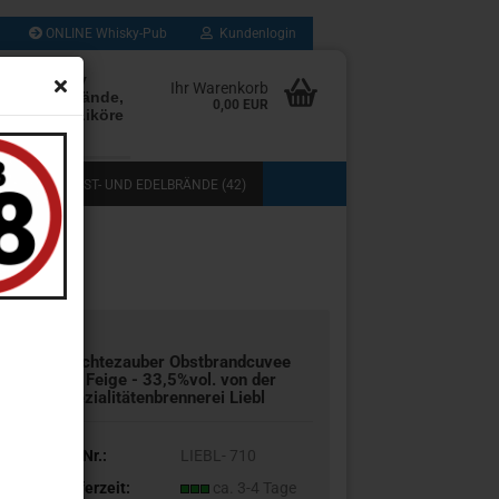
ONLINE Whisky-Pub
Kundenlogin
rten Whisky
Ihr Warenkorb
Rum, Edelbrände,
0,00 EUR
, Cognac, Liköre
les mehr
(103)
OBST- UND EDELBRÄNDE (42)
DOS (3)
COGNAC, GRAPPA UND BRANDY (13)
TASTING (8)
GESCHENKSETS (11)
UB (280)
SAMMLUNG (43)
Früchtezauber Obstbrandcuvee
mit Feige - 33,5%vol. von der
Spezialitätenbrennerei Liebl
Art.Nr.:
LIEBL- 710
Lieferzeit:
ca. 3-4 Tage