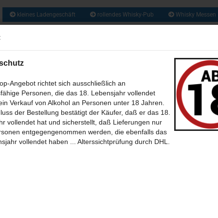
kleines Ladengeschäft
rollendes Whisky-Pub
Whisky Messen
ca. 1300 So
:
Suche...
und zusätzlich 
Obstbrände, Gin
und vie
schutz
US ALLER WELT (209)
RUM & RHUM (133)
GIN UND GENEVER / JENEVER 
p-Angebot richtet sich ausschließlich an
fähige Personen, die das 18. Lebensjahr vollendet
WEIN - MET - CIDER - BIER (46)
BABY WHISKY - NEW SPIRIT (6)
CALVA
in Verkauf von Alkohol an Personen unter 18 Jahren.
»
»
tseite
Obst- und Edelbrände
luss der Bestellung bestätigt der Käufer, daß er das 18.
chtezauber Obstbrandcuvee mit Feige - 33,5%vol. von der
(35)
SÜSSES + SALZIGES MIT UND OHNE (39)
BÜCHER (7)
THEMEN 
r vollendet hat und sicherstellt, daß Lieferungen nur
zialitätenbrennerei Liebl
rsonen entgegengenommen werden, die ebenfalls das
-BILDER (12)
POSTKARTEN (39)
SONSTIGES (30)
ONLINE WHISKY-P
sjahr vollendet haben ... Alterssichtprüfung durch DHL.
42
Artikel in dieser Kategorie
 Erster
« zurück
weiter »
Letzter »