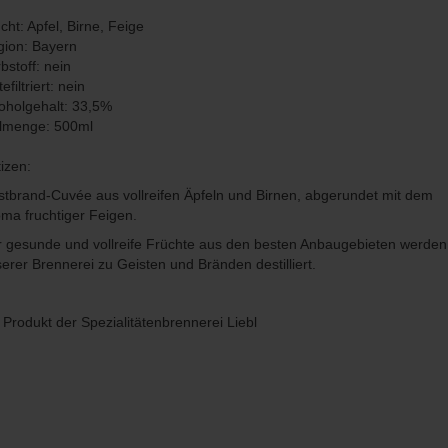
cht: Apfel, Birne, Feige
ion: Bayern
bstoff: nein
tefiltriert: nein
oholgehalt: 33,5%
llmenge: 500ml
izen:
tbrand-Cuvée aus vollreifen Äpfeln und Birnen, abgerundet mit dem
ma fruchtiger Feigen.
 gesunde und vollreife Früchte aus den besten Anbaugebieten werden
erer Brennerei zu Geisten und Bränden destilliert.
 Produkt der Spezialitätenbrennerei Liebl