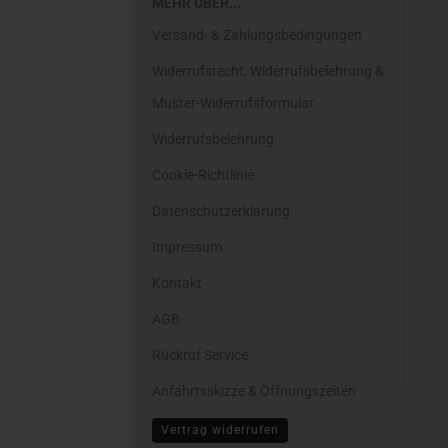
MEHR ÜBER...
Versand- & Zahlungsbedingungen
Widerrufsrecht, Widerrufsbelehrung &
Muster-Widerrufsformular
Widerrufsbelehrung
Cookie-Richtlinie
Datenschutzerklärung
Impressum
Kontakt
AGB
Rückruf Service
Anfahrtsskizze & Öffnungszeiten
Cookie Einstellungen
Vertrag widerrufen