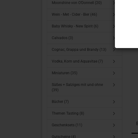
Moonshine von O’Donnell (20)
Wein - Met - Cider - Bier (46)
Baby Whisky - New Spirit (6)
Calvados (3)
Cognac, Grappa und Brandy (13)
Vodka, Korn und Aquavitae (7)
Miniaturen (35)
Süßes + Salziges mit und ohne
(39)
Bücher (7)
Themen Tasting (8)
Geschenksets (11)
Gutscheine (4)