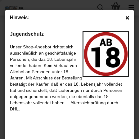
Hin­weis:
« Erster
« zurück
weiter »
Letzter »
Jugendschutz
41
Artikel in dieser Kategorie
Flat­nö­se Pea­ted Blen­ded Scotch Whis­ky mit 43,0% von den ISLAY
Unser Shop-Angebot richtet sich
BOYS
ausschließlich an geschäftsfähige
Personen, die das 18. Lebensjahr
vollendet haben. Kein Verkauf von
Alkohol an Personen unter 18
Jahren. Mit Abschluss der Bestellung
bestätigt der Käufer, daß er das 18. Lebensjahr vollendet
hat und sicherstellt, daß Lieferungen nur durch Personen
entgegengenommen werden, die ebenfalls das 18.
Lebensjahr vollendet haben ... Alterssichtprüfung durch
DHL.