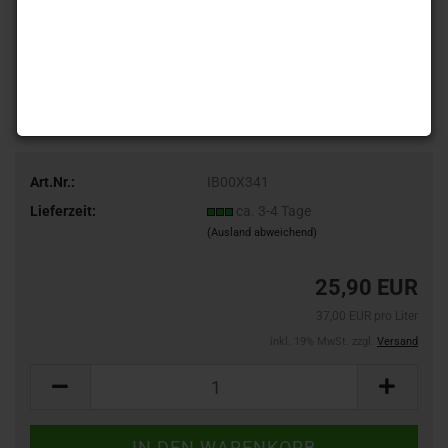
Art.Nr.:
IB00X341
Lieferzeit:
ca. 3-4 Tage
(Ausland abweichend)
25,90 EUR
37,00 EUR pro Liter
inkl. 19% MwSt. zzgl.
Versand