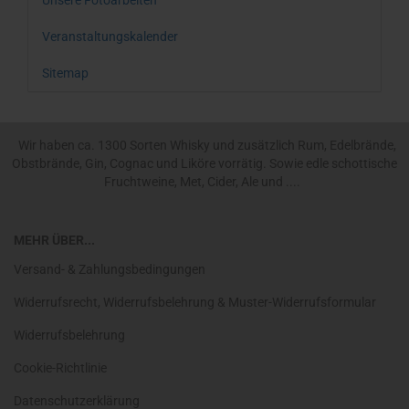
Unsere Fotoarbeiten
Veranstaltungskalender
Sitemap
Wir haben ca. 1300 Sorten Whisky und zusätzlich Rum, Edelbrände,
Obstbrände, Gin, Cognac und Liköre vorrätig. Sowie edle schottische
Fruchtweine, Met, Cider, Ale und ....
MEHR ÜBER...
Versand- & Zahlungsbedingungen
Widerrufsrecht, Widerrufsbelehrung & Muster-Widerrufsformular
Widerrufsbelehrung
Cookie-Richtlinie
Datenschutzerklärung