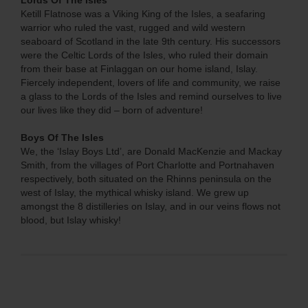
Lords Of The Isles
Ketill Flatnose was a Viking King of the Isles, a seafaring
warrior who ruled the vast, rugged and wild western
seaboard of Scotland in the late 9th century. His successors
were the Celtic Lords of the Isles, who ruled their domain
from their base at Finlaggan on our home island, Islay.
Fiercely independent, lovers of life and community, we raise
a glass to the Lords of the Isles and remind ourselves to live
our lives like they did – born of adventure!
Boys Of The Isles
We, the ‘Islay Boys Ltd’, are Donald MacKenzie and Mackay
Smith, from the villages of Port Charlotte and Portnahaven
respectively, both situated on the Rhinns peninsula on the
west of Islay, the mythical whisky island. We grew up
amongst the 8 distilleries on Islay, and in our veins flows not
blood, but Islay whisky!