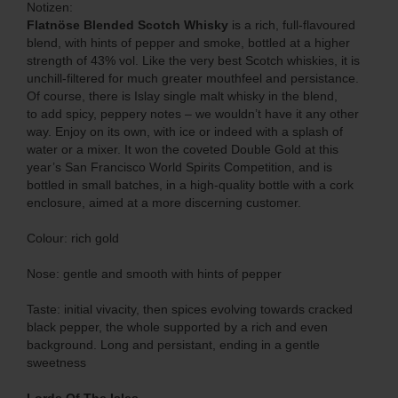
Notizen:
Flatnöse Blended Scotch Whisky
is a rich, full-flavoured
blend, with hints of pepper and smoke, bottled at a higher
strength of 43% vol. Like the very best Scotch whiskies, it is
unchill-filtered for much greater mouthfeel and persistance.
Of course, there is Islay single malt whisky in the blend,
to add spicy, peppery notes – we wouldn’t have it any other
way. Enjoy on its own, with ice or indeed with a splash of
water or a mixer. It won the coveted Double Gold at this
year’s San Francisco World Spirits Competition, and is
bottled in small batches, in a high-quality bottle with a cork
enclosure, aimed at a more discerning customer.
Colour: rich gold
Nose: gentle and smooth with hints of pepper
Taste: initial vivacity, then spices evolving towards cracked
black pepper, the whole supported by a rich and even
background. Long and persistant, ending in a gentle
sweetness