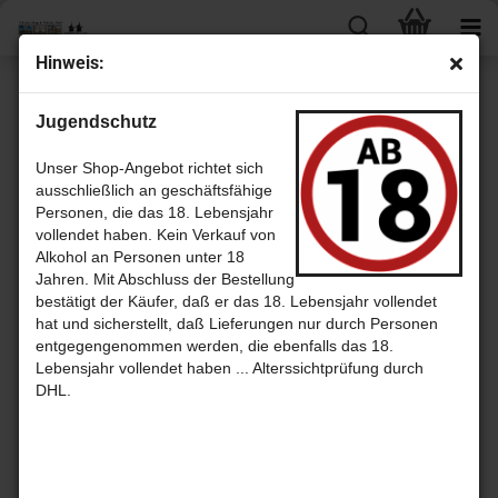
Hin­weis:
Miltonduff
Jugendschutz
Unser Shop-Angebot richtet sich
ausschließlich an geschäftsfähige
Sortieren nach
pro Seite
Sortieren nach
30 pro Seite
Personen, die das 18. Lebensjahr
vollendet haben. Kein Verkauf von
1
Alkohol an Personen unter 18
Jahren. Mit Abschluss der Bestellung
bestätigt der Käufer, daß er das 18. Lebensjahr vollendet
hat und sicherstellt, daß Lieferungen nur durch Personen
entgegengenommen werden, die ebenfalls das 18.
Lebensjahr vollendet haben ... Alterssichtprüfung durch
DHL.
Mil­to­duff
Mil­ton­duff
Mil­ton­duff
2015 - 8
1995 - 20
2008 - 10